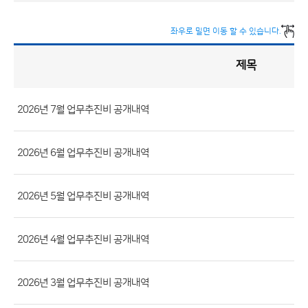
좌우로 밀면 이동 할 수 있습니다.
제목
업
무
추
진
비
게
시
2026년 7월 업무추진비 공개내역
판
목
록
(번
호,
2026년 6월 업무추진비 공개내역
분
류,
2026년 5월 업무추진비 공개내역
제
목,
2026년 4월 업무추진비 공개내역
등
록
부
2026년 3월 업무추진비 공개내역
서,