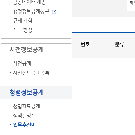
공공데이터 개방
행정정보공개청구
규제 개혁
적극 행정
번호
분류
사전정보공개
업
무
추
진
비
사전공개
게
시
판
목
록
사전정보공표목록
(번
호,
청렴정보공개
분
류,
청렴자료공개
제
정책실명제
목,
업무추진비
등
록