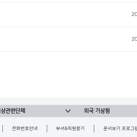
2
2
기상관련단체
외국 기상청
전화번호안내
부서&직원찾기
문서보기 프로그