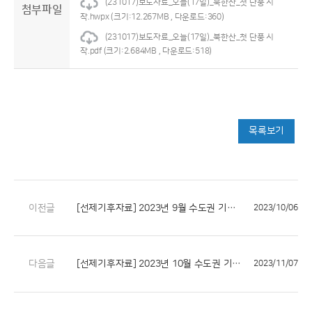
(231017)보도자료_오늘(17일)_북한산_첫 단풍 시
첨부파일
작.hwpx
(크기:12.267MB , 다운로드:360)
(231017)보도자료_오늘(17일)_북한산_첫 단풍 시
작.pdf
(크기:2.684MB , 다운로드:518)
목록보기
이전글
[선제기후자료] 2023년 9월 수도권 기후특성
2023/10/06
다음글
[선제기후자료] 2023년 10월 수도권 기후특성
2023/11/07