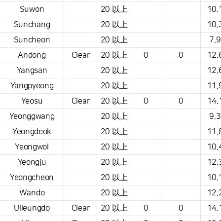
Suwon
20 以上
10.
Sunchang
20 以上
10.
Suncheon
20 以上
7.9
Andong
Clear
20 以上
0
0
12.
Yangsan
20 以上
12.
Yangpyeong
20 以上
11.
Yeosu
Clear
20 以上
0
0
14.
Yeonggwang
20 以上
9.3
Yeongdeok
20 以上
11.
Yeongwol
20 以上
10.
Yeongju
20 以上
12.
Yeongcheon
20 以上
10.
Wando
20 以上
12.
Ulleungdo
Clear
20 以上
0
0
14.