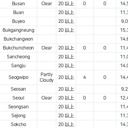
Busan
Clear
20 以上
0
0
14.
Buan
20 以上
11.
Buyeo
20 以上
9.0
Bukgangneung
20 以上
15.
Bukchangwon
14.
Bukchuncheon
Clear
20 以上
0
0
11.
Sancheong
20 以上
11.
Sangju
20 以上
14.
Partly
Seogwipo
20 以上
4
0
14.
Cloudy
Seosan
20 以上
9.2
Seoul
Clear
20 以上
0
0
12.
Seongsan
20 以上
11.
Sejong
20 以上
11.
Sokcho
20 以上
14.