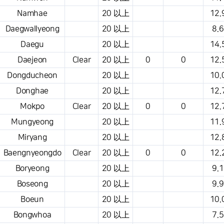
Namhae
20 以上
12.
Daegwallyeong
20 以上
8.6
Daegu
20 以上
14.
Daejeon
Clear
20 以上
0
0
12.
Dongducheon
20 以上
10.
Donghae
20 以上
12.
Mokpo
Clear
20 以上
0
0
12.
Mungyeong
20 以上
11.
Miryang
20 以上
12.
Baengnyeongdo
Clear
20 以上
0
0
12.
Boryeong
20 以上
9.1
Boseong
20 以上
9.9
Boeun
20 以上
10.
Bongwhoa
20 以上
7.5