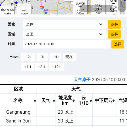
Yongin
-
mm
Suwon
27.6
−
℃
-
20 km
26.0
℃
0.3
Yeongheu
m/s
27.1
℃
0.6
m/s
-
mm
0.3
ngdo
24.9
m/s
-
℃
mm
-
0.4
mm
m/s
Osan
27.4
-
℃
mm
因素
0.8
m/s
24.7
-
℃
-
mm
0.0
m/s
-
-
mm
℃
-
区域
-
℃
Songtan
m/s
-
s
mm
26.2
℃
-
28.0
℃
时间
0.1
m/s
0.0
m/s
-
mm
-
-
mm
-
m/
℃
-
m
Move
-12H
-3H
-1H
现在
/s
m
+1H
+3H
+12H
天气桌子
2026.05.10.00:00
区域
天气
能见度
云
名称
天气
中下层云
气
km
1/10
这是一张气象条件表，显示地点、天气、温度、降水量、风压、气压等。
Gangneung
20 以上
16.
Gangjin Gun
20 以上
11.