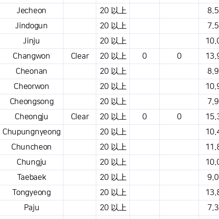
Jecheon
20 以上
8.5
Jindogun
20 以上
7.5
Jinju
20 以上
10.
Changwon
Clear
20 以上
0
0
13.
Cheonan
20 以上
8.9
Cheorwon
20 以上
10.
Cheongsong
20 以上
7.9
Cheongju
Clear
20 以上
0
0
15.
Chupungnyeong
20 以上
10.
Chuncheon
20 以上
11.
Chungju
20 以上
10.
Taebaek
20 以上
9.0
Tongyeong
20 以上
13.
Paju
20 以上
7.3