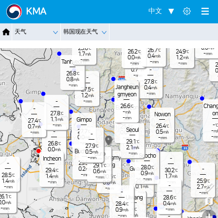
Jangnam
KMA
中文
-
25.6
℃
0.9
m/s
-
25.3
℃
Dongduch
-
天气
韩国现在天气
mm
Nammyeo
1.2
Paju
m/s
eon
n
Pocheon
23.7
-
℃
mm
0.0
25.6
m/s
℃
26.7
℃
26.2
24.9
Yangju
℃
℃
-
1.7
mm
m/s
0.4
m/s
0.0
1.2
m/s
m/s
-
mm
Tanhyeon
-
mm
-
-
26.6
mm
mm
℃
2
0.7
-
m/s
0
26.8
℃
-
mm
-
0.8
m/s
27.8
℃
-
mm
Jangheun
0.4
m/s
27.5
℃
-
gmyeon
mm
1.2
m/s
-
-
mm
Chang
26.6
℃
Eunpyeon
-
-
m/s
on
27.8
℃
Nowon
g
-
mm
1.1
Gimpo
m/s
27.4
℃
-
-
℃
26.4
mm
0.7
25.4
℃
℃
m/s
Seoul
-
27.7
-
0.5
m/
℃
0.0
-
m/s
m/s
mm
-
-
0.0
m
-
m/s
-
mm
mm
29.1
℃
-
26.8
mm
℃
27.9
℃
2.1
m/s
0.0
m/s
Bucheon
0.5
m/s
-
Guro
mm
-
Seocho
mm
Gwangmy
-
Incheon
-
mm
29.5
-
℃
eong
29.1
℃
28.0
℃
Gwacheon
0.2
-
m/s
29.4
30.2
℃
℃
0.6
m/s
0.9
m/s
-
28.5
mm
℃
1.4
1.7
30.5
m/s
m/s
-
℃
mm
-
mm
25.9
1.4
25.9
℃
℃
m/s
-
-
0.8
mm
mm
m/s
-
-
0.1
2.7
-
m/s
m/s
mm
-
mm
-
-
-
mm
mm
26.1
℃
Uiwang
28.6
℃
0.0
m/s
0.4
28.4
m/s
℃
-
-
mm
-
0.9
℃
mm
m/s
+
-
-
m/s
-
mm