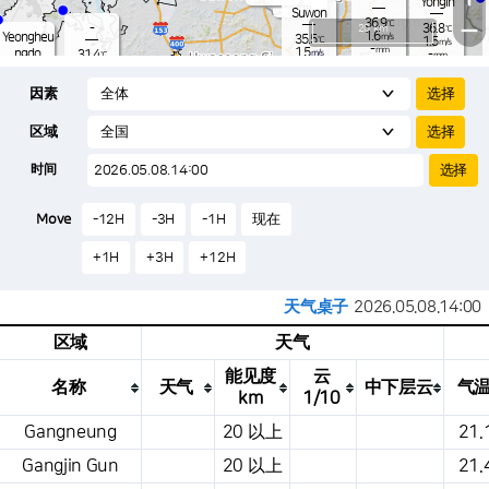
Yongin
-
mm
Suwon
36.9
−
℃
-
20 km
36.8
℃
1.6
Yeongheu
m/s
35.5
℃
1.5
m/s
-
mm
1.5
ngdo
31.4
m/s
-
℃
mm
-
1.8
mm
m/s
Osan
31.7
-
℃
mm
因素
4.1
m/s
34.1
-
℃
-
mm
1.2
m/s
-
36.1
mm
℃
-
区域
1.3
℃
Songtan
m/s
-
s
mm
33.8
℃
-
36.4
℃
时间
2.8
m/s
1.1
m/s
-
mm
33.
-
mm
1.1
℃
-
m
Move
-12H
-3H
-1H
现在
/s
m
+1H
+3H
+12H
天气桌子
2026.05.08.14:00
区域
天气
能见度
云
名称
天气
中下层云
气
km
1/10
这是一张气象条件表，显示地点、天气、温度、降水量、风压、气压等。
Gangneung
20 以上
21.
Gangjin Gun
20 以上
21.