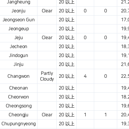
Jangheung
20 以上
21.
Jeonju
Clear
20 以上
0
0
20.
Jeongseon Gun
20 以上
17.
Jeongeup
20 以上
19.
Jeju
Clear
20 以上
0
0
19.
Jecheon
20 以上
18.
Jindogun
20 以上
19.
Jinju
20 以上
21.
Partly
Changwon
20 以上
4
0
22.
Cloudy
Cheonan
20 以上
19.
Cheorwon
20 以上
18.
Cheongsong
20 以上
19.
Cheongju
Clear
20 以上
1
1
20.
Chupungnyeong
20 以上
19.