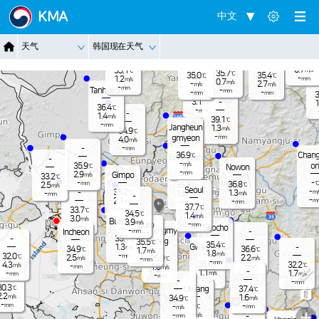
Jangnam
KMA
中文
-
35.9
℃
1.2
m/s
-
35.7
℃
Dongduch
-
天气
韩国现在天气
mm
Nammyeo
0.1
Paju
m/s
eon
n
Pocheon
34.3
-
℃
mm
0.7
35.1
m/s
℃
35.7
℃
35.0
35.4
Yangju
℃
℃
-
1.2
mm
m/s
0.7
m/s
-
2.7
m/s
m/s
-
mm
Tanhyeon
-
mm
-
-
36.4
mm
mm
℃
3
3.1
-
m/s
1
36.4
℃
-
mm
-
1.4
m/s
39.1
℃
-
mm
Jangheun
1.3
m/s
34.9
℃
-
gmyeon
mm
4.0
m/s
-
-
mm
Chang
36.9
℃
Eunpyeon
-
-
m/s
on
35.9
℃
Nowon
g
-
mm
2.9
Gimpo
m/s
33.2
℃
-
-
℃
36.8
mm
2.5
35.3
℃
℃
m/s
Seoul
-
35.2
-
1.3
m/
℃
1.5
-
m/s
m/s
mm
-
-
2.1
m
-
m/s
-
mm
mm
37.7
℃
-
33.7
mm
℃
34.5
℃
1.4
m/s
3.0
m/s
Bucheon
3.9
m/s
-
Guro
mm
-
Seocho
mm
Gwangmy
-
Incheon
-
mm
35.1
-
℃
eong
35.5
℃
35.4
℃
Gwacheon
1.3
-
m/s
34.9
36.6
℃
℃
1.7
m/s
1.8
m/s
-
32.0
mm
℃
2.5
2.2
35.9
m/s
m/s
-
℃
mm
-
mm
35.6
4.3
32.2
℃
℃
m/s
-
-
1.8
mm
mm
m/s
-
-
1.1
1.7
-
m/s
m/s
mm
-
mm
-
-
-
mm
mm
30.3
℃
Uiwang
37.4
℃
2.2
m/s
1.6
34.9
m/s
℃
-
-
mm
-
-
℃
mm
m/s
+
-
-
m/s
-
mm