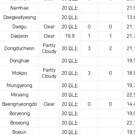
Namhae
20 以上
21.
Daegwallyeong
20 以上
13.
Daegu
Clear
20 以上
0
0
21.
Daejeon
Clear
19.9
1
1
21.
Partly
Dongducheon
20 以上
3
2
21.
Cloudy
Donghae
20 以上
19.
Partly
Mokpo
20 以上
3
0
18.
Cloudy
Mungyeong
20 以上
19.
Miryang
20 以上
22.
Baengnyeongdo
Clear
20 以上
0
0
14.
Boryeong
20 以上
19.
Boseong
20 以上
22.
Boeun
20 以上
19.