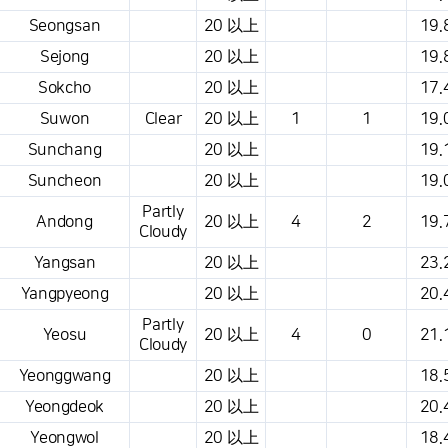
Seongsan
20 以上
19.
Sejong
20 以上
19.
Sokcho
20 以上
17.
Suwon
Clear
20 以上
1
1
19.
Sunchang
20 以上
19.
Suncheon
20 以上
19.
Partly
Andong
20 以上
4
2
19.
Cloudy
Yangsan
20 以上
23.
Yangpyeong
20 以上
20.
Partly
Yeosu
20 以上
4
0
21.
Cloudy
Yeonggwang
20 以上
18.
Yeongdeok
20 以上
20.
Yeongwol
20 以上
18.