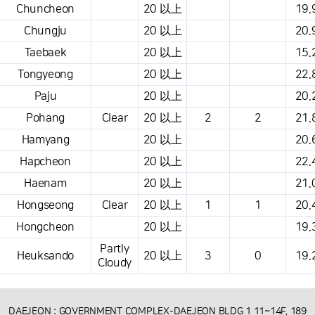
Chuncheon
20 以上
19.
Chungju
20 以上
20.
Taebaek
20 以上
15.
Tongyeong
20 以上
22.
Paju
20 以上
20.
Pohang
Clear
20 以上
2
2
21.
Hamyang
20 以上
20.
Hapcheon
20 以上
22.
Haenam
20 以上
21.
Hongseong
Clear
20 以上
1
1
20.
Hongcheon
20 以上
19.
Partly
Heuksando
20 以上
3
0
19.
Cloudy
DAEJEON : GOVERNMENT COMPLEX-DAEJEON BLDG 1 11~14F, 189