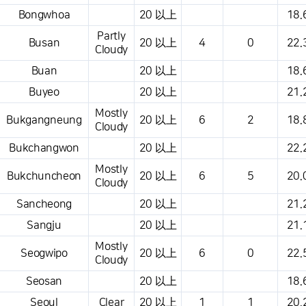
Bongwhoa
20 以上
18.
Partly
Busan
20 以上
4
0
22.
Cloudy
Buan
20 以上
18.
Buyeo
20 以上
21.
Mostly
Bukgangneung
20 以上
6
2
18.
Cloudy
Bukchangwon
20 以上
22.
Mostly
Bukchuncheon
20 以上
6
5
20.
Cloudy
Sancheong
20 以上
21.
Sangju
20 以上
21.
Mostly
Seogwipo
20 以上
6
0
22.
Cloudy
Seosan
20 以上
18.
Seoul
Clear
20 以上
1
1
20.