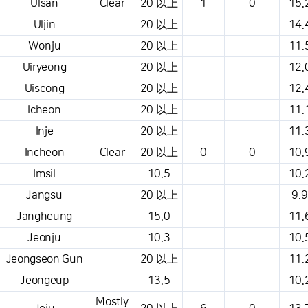
Ulsan
Clear
20 以上
1
0
15.
Uljin
20 以上
14.
Wonju
20 以上
11.
Uiryeong
20 以上
12.
Uiseong
20 以上
12.
Icheon
20 以上
11.
Inje
20 以上
11.
Incheon
Clear
20 以上
0
0
10.
Imsil
10.5
10.
Jangsu
20 以上
9.9
Jangheung
15.0
11.
Jeonju
10.3
10.
Jeongseon Gun
20 以上
11.
Jeongeup
13.5
10.
Mostly