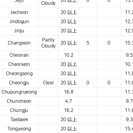
Jeju
20 以上
6
0
13.
Cloudy
Jecheon
20 以上
11.
Jindogun
20 以上
12.
Jinju
20 以上
12.
Partly
Changwon
20 以上
5
0
15.
Cloudy
Cheonan
10.2
9.5
Cheorwon
20 以上
10.
Cheongsong
20 以上
11.
Cheongju
Clear
20 以上
0
0
11.
Chupungnyeong
16.8
11.
Chuncheon
4.7
9.7
Chungju
16.2
11.
Taebaek
20 以上
9.3
Tongyeong
20 以上
15.