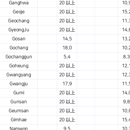
Ganghwa
20 以上
10.
Geoje
20 以上
15.
Geochang
20 以上
11.
GyeongJu
20 以上
14.
Gosan
14.5
13.
Gochang
18.0
10.
Gochanggun
5.4
8.3
Goheung
20 以上
12.
Gwangyang
20 以上
12.
Gwangju
17.9
11.
Gumi
20 以上
14.
Gunsan
20 以上
9.8
Geumsan
20 以上
10.
Gimhae
20 以上
15.
Namwon
9.5
10.