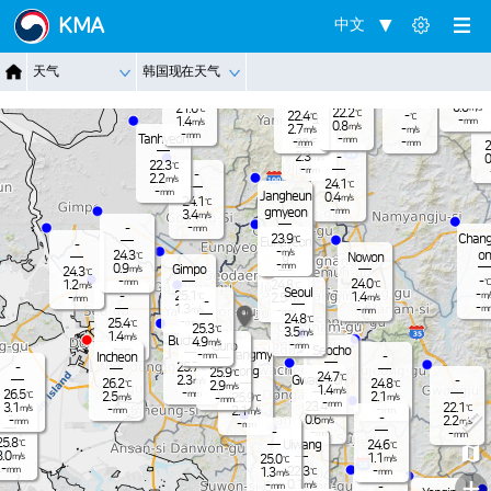
Jangnam
KMA
中文
-
22.0
℃
0.8
m/s
-
21.4
℃
Dongduch
-
天气
韩国现在天气
mm
Nammyeo
1.3
Paju
m/s
eon
n
Pocheon
19.4
-
℃
mm
0.0
21.6
m/s
℃
22.2
℃
22.4
-
Yangju
℃
℃
-
1.4
mm
m/s
0.8
m/s
2.7
-
m/s
m/s
-
mm
Tanhyeon
-
mm
-
-
22.6
mm
mm
℃
2
2.3
-
m/s
0
22.3
℃
-
mm
-
2.2
m/s
24.1
℃
-
mm
Jangheun
0.4
m/s
24.1
℃
-
gmyeon
mm
3.4
m/s
-
-
mm
Chang
23.9
℃
Eunpyeon
-
-
m/s
on
24.3
℃
Nowon
g
-
mm
0.9
Gimpo
m/s
24.3
℃
-
-
℃
24.0
mm
1.2
24.8
℃
℃
m/s
Seoul
-
25.1
-
1.4
m/
℃
2.5
-
m/s
m/s
mm
-
-
1.3
m
-
m/s
-
mm
mm
24.8
℃
-
25.4
mm
℃
25.3
℃
3.5
m/s
1.4
m/s
Bucheon
4.9
m/s
-
Guro
mm
-
Seocho
mm
Gwangmy
-
Incheon
-
mm
25.7
-
℃
eong
25.9
℃
24.7
℃
Gwacheon
2.3
-
m/s
26.2
24.8
℃
℃
2.9
m/s
1.4
m/s
-
26.5
mm
℃
2.5
2.1
25.9
m/s
m/s
-
℃
mm
-
mm
23.4
3.1
22.1
℃
℃
m/s
-
-
2.1
mm
mm
m/s
-
-
0.6
2.2
-
m/s
m/s
mm
-
mm
-
-
-
mm
mm
25.8
℃
Uiwang
24.6
℃
3.0
m/s
1.1
25.0
m/s
℃
-
22.3
mm
-
1.3
℃
mm
m/s
+
0.1
-
m/s
-
mm