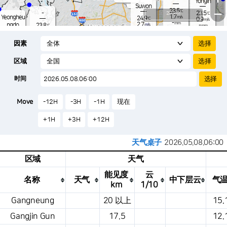
Yongin
-
mm
Suwon
23.5
−
℃
-
20 km
23.5
℃
1.7
Yeongheu
m/s
24.9
℃
0.9
m/s
-
mm
2.7
ngdo
23.8
m/s
-
℃
mm
-
2.5
mm
m/s
Osan
25.8
-
℃
mm
因素
5.9
m/s
23.1
-
℃
-
mm
1.4
m/s
-
24.6
mm
℃
-
区域
0.9
℃
Songtan
m/s
-
s
mm
23.7
℃
-
23.9
℃
时间
1.5
m/s
0.1
m/s
-
mm
20.
-
mm
0.4
℃
-
m
Move
-12H
-3H
-1H
现在
/s
m
+1H
+3H
+12H
天气桌子
2026.05.08.06:00
区域
天气
能见度
云
名称
天气
中下层云
气
km
1/10
这是一张气象条件表，显示地点、天气、温度、降水量、风压、气压等。
Gangneung
20 以上
15.
Gangjin Gun
17.5
12.