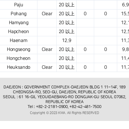
Paju
20 以上
6.9
Pohang
Clear
20 以上
0
0
15.
Hamyang
20 以上
12.
Hapcheon
20 以上
12.
Haenam
12.9
11.
Hongseong
Clear
20 以上
0
0
9.8
Hongcheon
20 以上
11.
Heuksando
Clear
20 以上
0
0
11.
DAEJEON : GOVERNMENT COMPLEX-DAEJEON BLDG 1 11~14F, 189
CHEONGSA-RO, SEO-GU, DAEJEON, REPUBLIC OF KOREA
SEOUL : 61 16-GIL YEOUIDAEBANG-RO DONGJAK-GU SEOUL 07062,
REPUBLIC OF KOREA
Tel : +82-2-2181-0900, +82-42-481-7500
Copyright © 2023 KMA. All Rights RESERVED
m/s