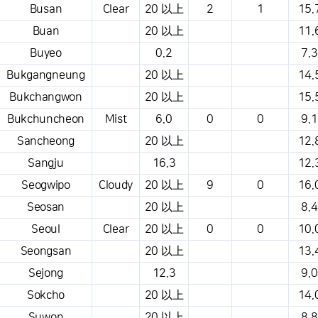
Busan
Clear
20 以上
2
1
15.
Buan
20 以上
11.
Buyeo
0.2
7.3
Bukgangneung
20 以上
14.
Bukchangwon
20 以上
15.
Bukchuncheon
Mist
6.0
0
0
9.1
Sancheong
20 以上
12.
Sangju
16.3
12.
Seogwipo
Cloudy
20 以上
9
0
16.
Seosan
20 以上
8.4
Seoul
Clear
20 以上
0
0
10.
Seongsan
20 以上
13.
Sejong
12.3
9.0
Sokcho
20 以上
14.
Suwon
20 以上
8.8