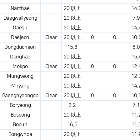
Namhae
20 以上
14.
Daegwallyeong
20 以上
7.9
Daegu
20 以上
14.
Daejeon
Clear
20 以上
0
0
10.
Dongducheon
15.8
8.0
Donghae
20 以上
15.
Mokpo
Clear
20 以上
0
0
12.
Mungyeong
20 以上
12.
Miryang
20 以上
14.
Baengnyeongdo
Clear
20 以上
0
0
10.
Boryeong
2.2
7.1
Boseong
20 以上
11.
Boeun
16.6
11.
Bongwhoa
20 以上
11.