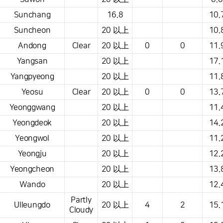
Sunchang
16.8
10.
Suncheon
20 以上
10.
Andong
Clear
20 以上
0
0
11.
Yangsan
20 以上
17.
Yangpyeong
20 以上
11.
Yeosu
Clear
20 以上
0
0
13.
Yeonggwang
20 以上
11.
Yeongdeok
20 以上
14.
Yeongwol
20 以上
11.
Yeongju
20 以上
12.
Yeongcheon
20 以上
13.
Wando
20 以上
12.
Partly
Ulleungdo
20 以上
4
2
15.
Cloudy