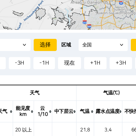
区域
-3H
-1H
现在
+1H
+3H
天气
气温(℃)
能见度
云
天气
中下层云
气温
露水点温度
不快
km
1/10
地点、天气、温度、降水量、风压、气压等。
20 以上
21.8
3.4
6