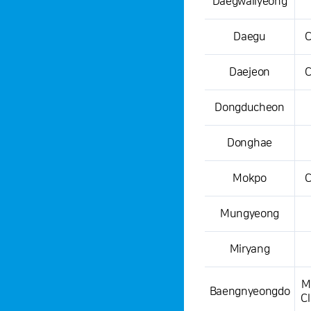
Daegwallyeong
Daegu
C
Daejeon
C
Dongducheon
Donghae
Mokpo
C
Mungyeong
Miryang
M
Baengnyeongdo
C