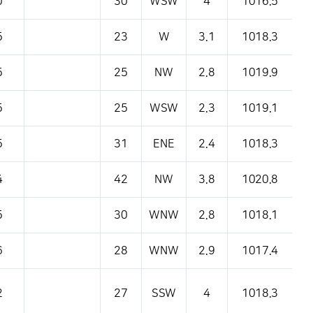
0
30
WSW
4
1016.5
5
23
W
3.1
1018.3
5
25
NW
2.8
1019.9
5
25
WSW
2.3
1019.1
5
31
ENE
2.4
1018.3
4
42
NW
3.8
1020.8
5
30
WNW
2.8
1018.1
6
28
WNW
2.9
1017.4
2
27
SSW
4
1018.3