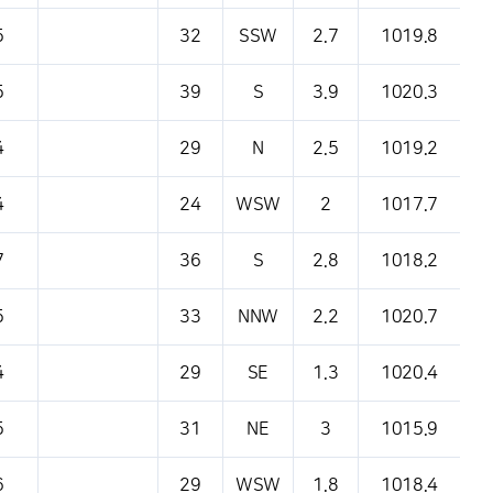
5
32
SSW
2.7
1019.8
5
39
S
3.9
1020.3
4
29
N
2.5
1019.2
4
24
WSW
2
1017.7
7
36
S
2.8
1018.2
5
33
NNW
2.2
1020.7
4
29
SE
1.3
1020.4
5
31
NE
3
1015.9
6
29
WSW
1.8
1018.4