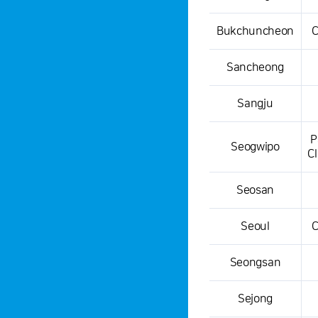
Bukchuncheon
C
Sancheong
Sangju
P
Seogwipo
C
Seosan
Seoul
C
Seongsan
Sejong