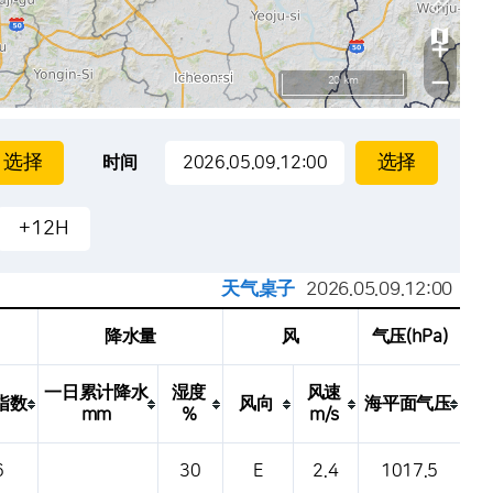
+
−
20 km
时间
+12H
天气桌子
2026.05.09.12:00
降水量
风
气压(hPa)
一日累计降水
湿度
风速
指数
风向
海平面气压
mm
%
m/s
6
30
E
2.4
1017.5