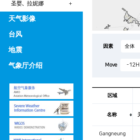
圣婴、拉妮娜
天气影像
台风
因素
地震
气象厅介绍
-12H
Move
区域
名称
这是一张气象条件表，显示
Gangneung