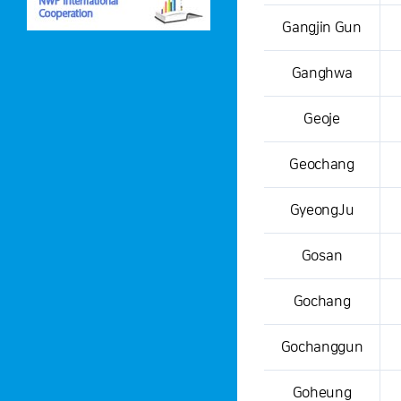
Gangjin Gun
Ganghwa
Geoje
Geochang
GyeongJu
Gosan
Gochang
Gochanggun
Goheung