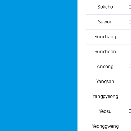
Sokcho
C
Suwon
C
Sunchang
Suncheon
Andong
C
Yangsan
Yangpyeong
Yeosu
C
Yeonggwang