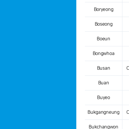
Boryeong
Boseong
Boeun
Bongwhoa
Busan
C
Buan
Buyeo
Bukgangneung
C
Bukchangwon