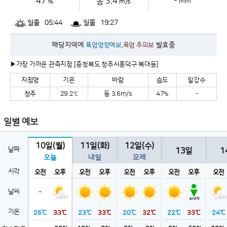
-
47
동 3.4
mm
%
m/s
일출
05:44
일몰
19:27
해당지역에
,
발효중
폭염영향예보
폭염 주의보
▶가장 가까운 관측지점 [충청북도 청주시흥덕구 복대동]
지점명
기온
바람
습도
일강수
청주
29.2
동 3.6m/s
47
-
℃
%
일별 예보
10일
(월)
11일
(화)
12일
(수)
날짜
13일
1
오늘
내일
모레
시각
오전
오후
오전
오후
오전
오후
오전
오후
오전
-
날씨
기온
26℃
33℃
23℃
33℃
20℃
32℃
22℃
33℃
24℃