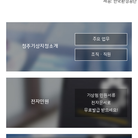
제공: 한국환경공단
좋음
좋음
보통
보통
나쁨
나쁨
매우나쁨
매우나쁨
(0~15)
(0~30)
(16~35)
(31~80)
(81~150)
(36~75)
(151~)
(76~)
주요 업무
청주기상지청
소개
조직 · 직원
기상청 민원서류
전자민원
전자문서로
무료발급 받으세요!