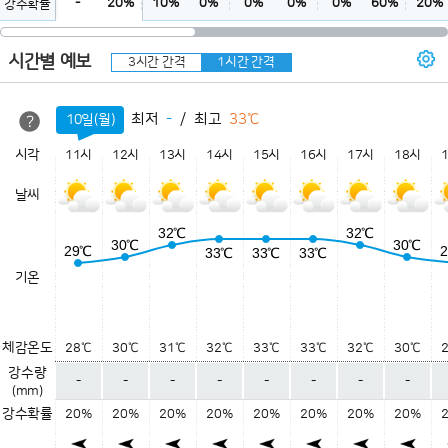
-
20%
10%
0%
0%
0%
0%
60%
20%
강수확률
시간별 예보
3시간 간격
1시간 간격
최저
-
최고
33℃
10일(월)
시각
11시
12시
13시
14시
15시
16시
17시
18시
날씨
32℃
32℃
30℃
30℃
29℃
33℃
33℃
33℃
기온
체감온도
28℃
30℃
31℃
32℃
33℃
33℃
32℃
30℃
강수량
-
-
-
-
-
-
-
-
(mm)
강수확률
20%
20%
20%
20%
20%
20%
20%
20%