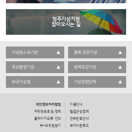
청주기상지청
찾아오시는 길
기상청소속기관
충북 유관기관
주요행정기관
방재유관기관
외국기상청
기상관련단체
개인정보처리방침
이용안내
저작권보호 및 정책
웹접근성정책
홈페이지오류·건의
전화번호안내
부서&직원찾기
뷰어다운로드