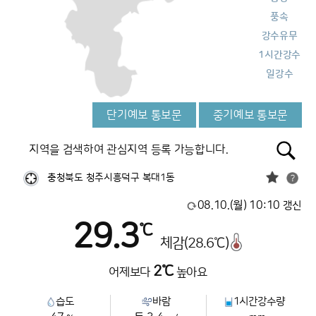
풍속
강수유무
1시간강수
일강수
단기예보 통보문
중기예보 통보문
지역을 검색하여 관심지역 등록 가능합니다.
충청북도 청주시흥덕구 복대1동
08.10.(월) 10:10
갱신
29.3
℃
체감(28.6℃)
2℃
어제보다
높아요
습도
바람
1시간강수량