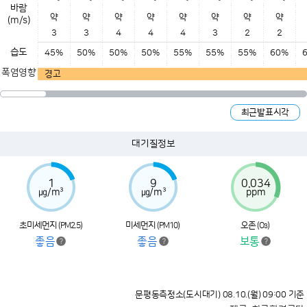
바람
약
약
약
약
약
약
약
약
(
m/s
)
3
3
4
4
4
3
2
2
습도
45%
50%
50%
50%
55%
55%
55%
60%
폭염영향
경고
최근발표시각
대기질정보
1
9
0.034
㎍/m³
㎍/m³
ppm
초미세먼지
미세먼지
오존
(PM2.5)
(PM10)
(O
)
3
좋음
좋음
보통
문평동측정소(도시대기) 08.10.(월) 09:00 기준
좋음
보통
나쁨
매우나쁨
(0~0.03)
(0.031~0.09)
(0.091~0.15)
(0.151~)