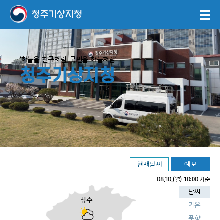
‘하늘을 친구처럼, 국민을 하늘처럼’
청주기상지청
현재날씨
예보
08.10.(월) 10:00 기준
날씨
청주
기온
풍향