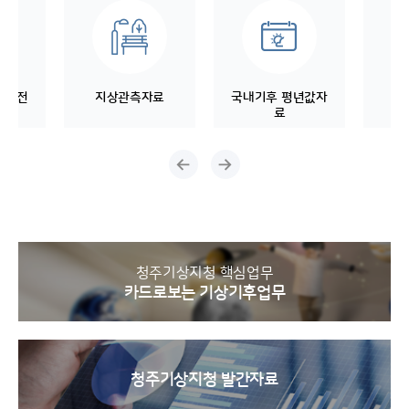
월 전
지상관측자료
국내기후 평년값자
산
료
청주기상지청 핵심업무
카드로보는 기상기후업무
청주기상지청 발간자료