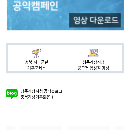
충북 시ㆍ군별
청주기상지청
기후포커스
공모전 입상작 감상
청주기상지청 공식블로그
충북기상기후樂(락)