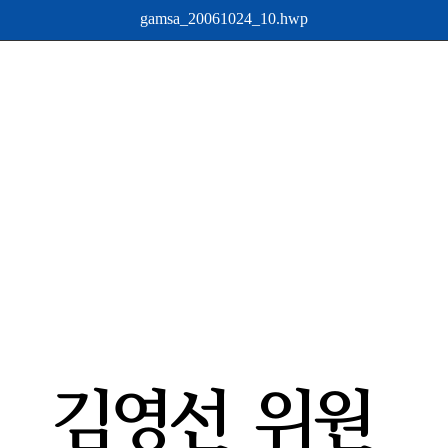
gamsa_20061024_10.hwp