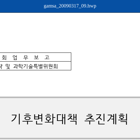
gamsa_20090317_09.hwp