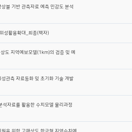
기상청 수치예보역사
상블 기반 관측자료 예측 민감도 분석
운영현황(연도별)
한국형수치예보모델
위성활용확대_최종(책자)
해상도 지역예보모델(1km)의 검증 및 예
성관측 자료동화 및 초기화 기술 개발
분석자료를 활용한 수치모델 물리과정
지원을 위한 고해상도 한국형 지역수치예