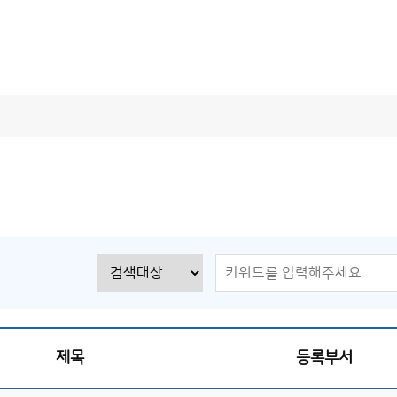
직 및 업무
수치예보시스템
직·직원
수치예보
요 업무
수치예보 수행과정
기상관측자료 전처리
자료동화
수치예보모델
후처리
검증
제목
등록부서
현업수치예보시스템