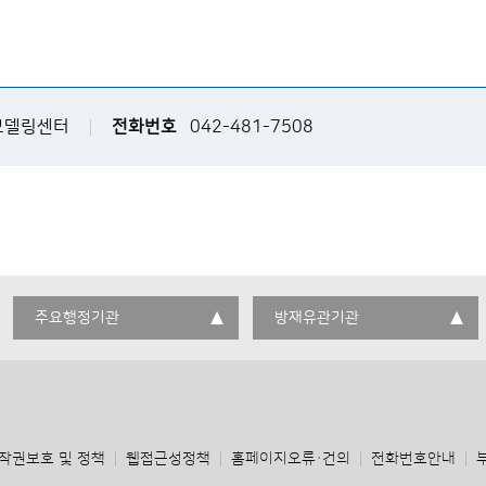
모델링센터
전화번호
042-481-7508
주요행정기관
방재유관기관
작권보호 및 정책
웹접근성정책
홈페이지오류·건의
전화번호안내