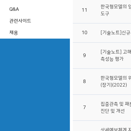
수의 계약 정보
검증
한국형모델의 앙
Q&A
11
도구
현업수치예보시스템
관련사이트
기상청 수치예보역사
10
[기술노트]신규
채용
운영현황(연도별)
한국형수치예보모델
[기술노트] 고
9
측성능 평가
한국형모델의 위
8
(장기)(2022)
집중관측 및 재
7
진단 및 개선
상세예보체계 