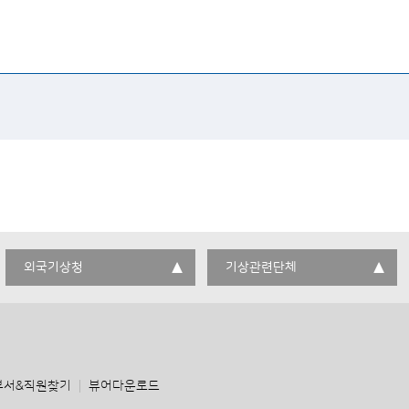
외국기상청
기상관련단체
부서&직원찾기
뷰어다운로드