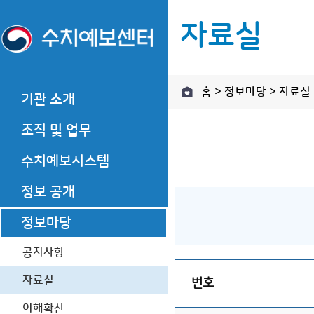
자료실
홈 > 정보마당 > 자료실
기관 소개
조
기관 소개
조직 및 업무
기관장 소개
기관장 소개
조
기관장 인사말
수치예보시스템
조직·직원
기관장 인사말
주
역대 기관장
역대 기관장
주요 업무
정보 공개
수치예보
연혁
연혁
수치예보 수행과정
정보마당
정보공개제도 안내
찾아오시는 길
찾아오시는 길
기상관측자료 전처리
정보공개 청구
공지사항
자료동화
사전정보 공개
자료실
번호
수치예보모델
업무추진비
후처리
이해확산