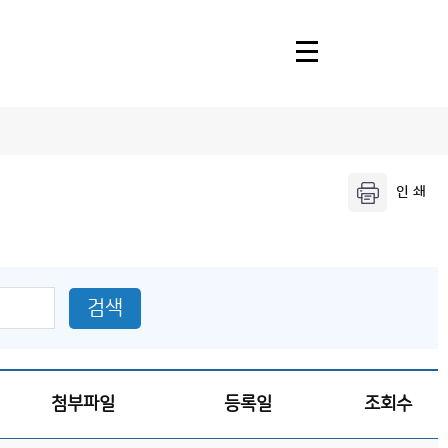
정보마당
공지사항
자료실
이해확산
검색
Q&A
관련사이트
채용
첨부파일
등록일
조회수