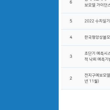
6
보모델 가이던스
5
2022 수치일
4
한국형앙상블모델
초단기 예측시스
3
적 낙뢰 예측기법
전지구예보모델의 
2
년 11월)
<<처음
<이전
>다음
>>마지막