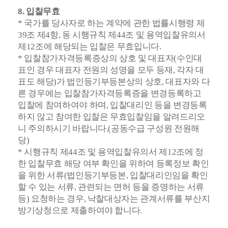
8. 입찰무효
* 국가를 당사자로 하는 계약에 관한 법률시행령 제
39조 제4항, 동 시행규칙 제44조 및 용역입찰유의서
제12조에 해당되는 입찰은 무효입니다.
* 입찰참가자격등록증상의 상호 및 대표자(수인대
표인 경우 대표자 전원의 성명을 모두 등재, 각자 대
표도 해당)가 법인등기부등본상의 상호, 대표자와 다
른 경우에는 입찰참가
자격등록증을 변경등록하고
입찰에 참여하여야 하며,
입찰대리인 등을
변경등록
하지 않고
참여한 입찰은 무효입찰임을 알려드리오
니 주의하시기 바랍니다.(공동수급 구성원 전원해
당)
*
시행규칙 제44조 및 용역입찰유의서 제12조에 정
한 입찰무효 해당 여부 확인을 위하여 등록정보 확인
을 위한 서류(법인등기부등본, 입찰대리인임을 확인
할 수 있는 서류, 관련되는 면허 등을 증명하는 서류
등) 요청하는 경우, 낙찰대상자는 관계서류를 부산지
방기상청으로 제출하여야 합니다.