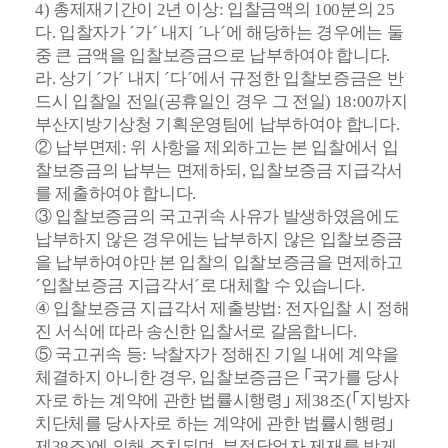
4) 총제재기간이 2년 이상: 입찰금액의 100분의 25
다. 입찰자가 ´가´ 내지 ´나´에 해당하는 경우에는 둘
중 큰 금액을 입찰보증금으로 납부하여야 합니다.
라. 상기 ´가´ 내지 ´다´에서 규정한 입찰보증금은 반
드시 입찰일 전일(공휴일인 경우 그 전일) 18:00까지
부산지방기상청 기획운영팀에 납부하여야 합니다.
② 납부면제:
위 사항을 제외하고는 본 입찰에서 입
찰보증금의 납부는 면제하되, 입찰보
증금 지급각서
를 제출하여야 합니다.
③ 입찰보증금의 국고귀속 사유가 발생하였음에도
납부하지 않은 경우에는 납부하지 않은 입찰보증금
을 납부하여야만 본 입찰의 입찰보증금을 면제하고
´입찰보증금 지급각서´로 대체할 수 있습니다.
④
입찰보증금 지급각서 제출방법: 전자입찰 시 정해
진 서식에 따라 송신한 입찰서로 갈
음합니다.
⑤ 국고귀속 등: 낙찰자가 정해진 기일 내에 계약을
체결하지 아니한 경우, 입찰보증금은
｢국가를 당사
자로 하는 계약에 관한 법률시행령｣ 제38조(｢지방자
치단체를
당사자로 하는 계약에 관한 법률시행령｣
제38조)에 의해 조치되며, 부정
당업자 제재를 받게