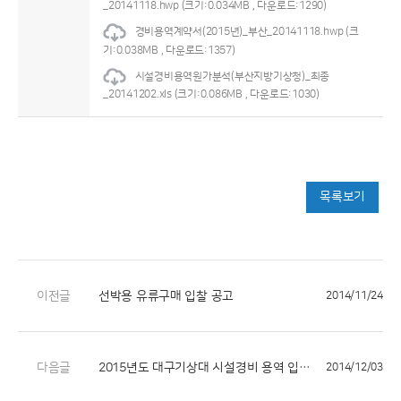
_20141118.hwp
(크기:0.034MB , 다운로드:1290)
경비용역계약서(2015년)_부산_20141118.hwp
(크
기:0.038MB , 다운로드:1357)
시설경비용역원가분석(부산지방기상청)_최종
_20141202.xls
(크기:0.086MB , 다운로드:1030)
목록보기
이전글
선박용 유류구매 입찰 공고
2014/11/24
다음글
2015년도 대구기상대 시설경비 용역 입찰 공고
2014/12/03