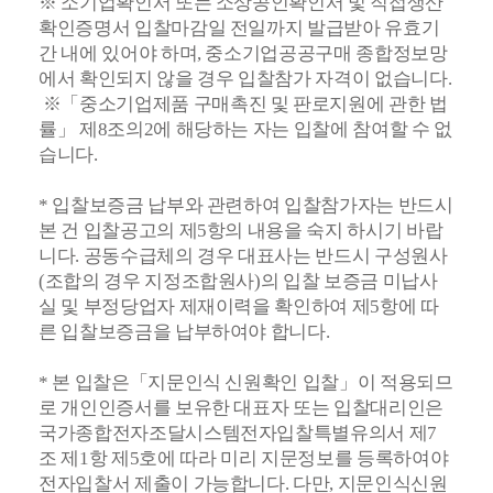
※ 소기업확인서 또는 소상공인확인서 및 직접생산
확인증명서 입찰마감일 전일까지 발급받아 유효기
간 내에 있어야 하며, 중소기업공공구매 종합정보망
에서 확인되지 않을 경우 입찰참가 자격이 없습니다.
※
「중소기업제품 구매촉진 및 판로지원에 관한 법
률」 제8조의2에 해당하는 자는 입찰에 참여할 수 없
습니다.
* 입찰보증금 납부와 관련하여 입찰참가자는 반드시
본 건 입찰공고의 제5항의 내용을 숙지 하시기 바랍
니다. 공동수급체의 경우 대표사는 반드시 구성원사
(조합의 경우 지정조합원사)의 입찰 보증금 미납사
실 및 부정당업자 제재이력을 확인하여 제5항에 따
른 입찰보증금을 납부하여야 합니다.
* 본 입찰은「지문인식 신원확인 입찰」이 적용되므
로 개인인증서를 보유한 대표자 또는 입찰대리인은
국가종합전자조달시스템전자입찰특별유의서 제7
조 제1항 제5호에 따라 미리 지문정보를 등록하여야
전자입찰서 제출이 가능합니다. 다만, 지문인식신원