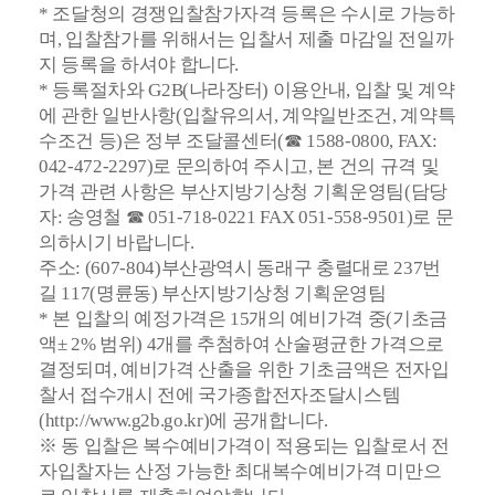
* 조달청의 경쟁입찰참가자격 등록은 수시로 가능하
며, 입찰참가를 위해서는 입찰서 제출 마감일 전일까
지 등록을 하셔야 합니다.
* 등록절차와 G2B(나라장터) 이용안내, 입찰 및 계약
에 관한 일반사항(입찰유의서, 계약일반조건, 계약특
수조건 등)은 정부 조달콜센터(☎ 1588-0800, FAX:
042-472-2297)로 문의하여 주시고, 본 건의 규격 및
가격 관련 사항은 부산지방기상청 기획운영팀(담당
자: 송영철 ☎ 051-718-0221 FAX 051-558-9501)로 문
의하시기 바랍니다.
주소:
(607-804)부산광역시 동래구 충렬대로 237번
길 117(명륜동) 부산지방기상청 기획운영팀
* 본 입찰의 예정가격은 15개의 예비가격 중(기초금
액± 2% 범위)
4개를 추첨하여 산술평균한 가격으로
결정되며, 예비가격 산출을 위한 기초금액은
전자입
찰서 접수개시 전에 국가종합전자조달시스템
(http://www.g2b.go.kr)
에 공개합니다.
※ 동 입찰은 복수예비가격이 적용되는 입찰로서 전
자입찰자는 산정 가능한 최대복수예비가격 미만으