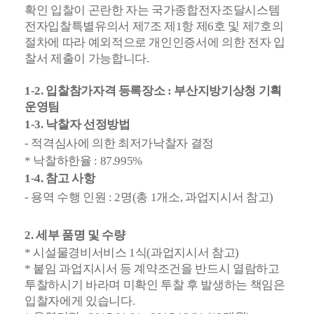
확인 입찰이 곤란한 자는 국가종합전자조달시스템
전자입찰특별유의서 제7조 제1항 제6호 및 제7호의
절차에 따라 예외적으로 개인인증서에 의한 전자 입
찰서 제출이 가능합니다.
1-2. 입찰참가자격 등록장소 : 부산지방기상청 기획
운영팀
1-3. 낙찰자 선정방법
- 적격심사에 의한 최저가낙찰자 결정
* 낙찰하한율 : 87.995%
1-4. 참고 사항
- 용역 수행 인원 : 2명(총 1개소, 과업지시서 참고)
2. 세부 품명 및 수량
* 시설물경비서비스 1식(과업지시서 참고)
*
붙임 과업지시서 등 계약조건을 반드시 열람하고
투찰하시기 바라며 미확인 투찰 후 발
생하는 책임은
입찰자에게 있습니다.