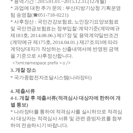
* 용역기간 : 2015.01.01.~2015.12.31.(12개월)
*
과업에 대한 추가 문의 : 부산지방기상청 기획운영
팀 송영철(☎051-718-0221)
*
사후정산 : 국민건강보험료, 노인장기요양보험료
및 국민연금보험료는 정부입찰·계약기준(계약예규
제183호, 2014.08.06.) 제17장 및 용역계약일반조건
(계약예규 제175호, 2014.04.01.) 제27조의3에 따라
계약상대자가 작성하는 산출내역서에 반영된 금액
을 기준으로 사후정산합니다.
<?xml:namespace prefix = o />
3. 개찰 장소
* 국가종합전자조달시스템(나라장터)
4. 제출서류
4-1. 개찰 후 제출서류(적격심사 대상자에 한하여 개
별 통보)
* 나라장터를 통하여 적격심사를 실시하므로 적격심
사 대상자는 적격심사 서류 및 관련 증빙자료를 첨부
하여 전송하시기 바랍니다.