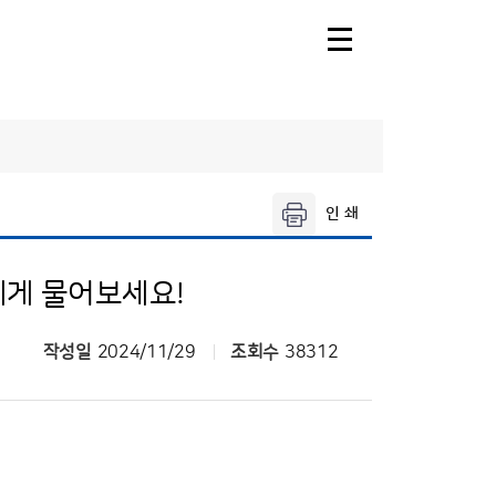
소
소속기관
안내
목포기상대
에게 물어보세요!
날씨누리
작성일
2024/11/29
조회수
38312
기상청 행정