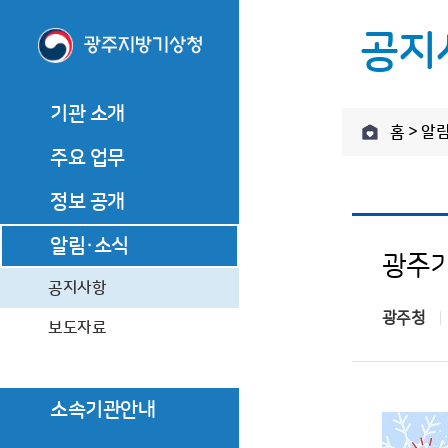
공지
기관 소개
주요
기관 소개
홈 > 알
기관장 소개
주요 업무
기관장 소개
관측업무
기관장 인사말
기관장 인사말
관측업무
정보 공개
예보업무
역대기관장
역대기관장
예보업무
기후서비
정보공개제도 안내
알림·소식
기관장과의 대화
기관장과의 대화
광주기
기후서비스업무
기관 연혁
정보공개 청구
기관 연혁
공지사항
광주청
조직·직원
사전정보 공개
조직·직원
보도자료
업무추진비
찾아오시는 길
찾아오시는 길
수의 계약 정보
소속기관안내
주요행사