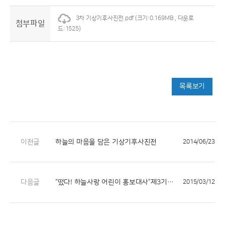
3차 기상기후사진전.pdf
(크기:0.169MB , 다운로
첨부파일
드:1525)
목록보기
이전글
하늘의 마음을 담은 기상기후사진전
2014/06/23
다음글
“떴다! 하늘사랑 어린이 홍보대사”제3기 모집
2015/03/12