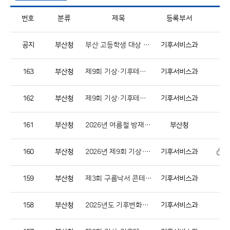
번호
분류
제목
등록부서
공지
부산청
부산 고등학생 대상 기상, 기후 진로 체험 꿈담기 프로그램 안내
기후서비스과
163
부산청
제9회 기상·기후테크 창업 아이디어 공모전 최종결과 공지
기후서비스과
162
부산청
제9회 기상·기후테크 창업 아이디어 공모전 서류심사 결과 공지 및 발표심사 안내
기후서비스과
161
부산청
2026년 여름철 방재기상정책 시행 알림
부산청
160
부산청
2026년 제9회 기상·기후테크 창업 아이디어 공모전 개최 알림
기후서비스과
159
부산청
제3회 구름낙서 콘테스트 공모전 개최 알림
기후서비스과
158
부산청
2025년도 기후변화과학 체험 클래스 참가 인원 모집
기후서비스과