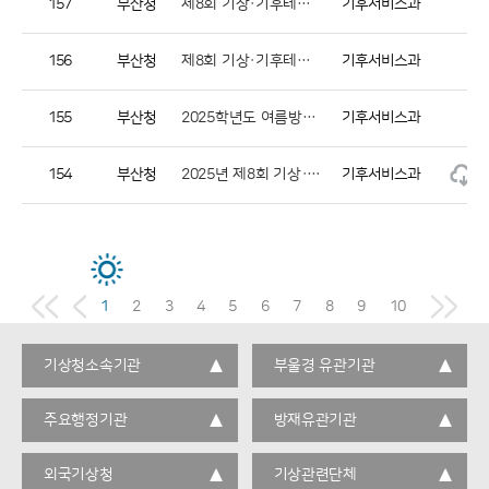
157
부산청
제8회 기상·기후테크 창업 아이디어 공모전 최종결과 공지
기후서비스과
156
부산청
제8회 기상·기후테크 창업 아이디어 공모전 서류심사 결과 공지 및 발표심사 안내
기후서비스과
155
부산청
2025학년도 여름방학 꿈담기 진로체험 프로그램
기후서비스과
154
부산청
2025년 제8회 기상·기후테크 창업 아이디어 공모전 상세 안내
기후서비스과
1
2
3
4
5
6
7
8
9
10
기상청소속기관
부울경 유관기관
주요행정기관
방재유관기관
외국기상청
기상관련단체