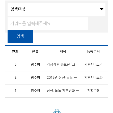
검색대상
검색
번호
분류
제목
등록부서
3
광주청
기상기후 홍보단 「그린 아카데미」 운영
기후서비스과
2
광주청
2015년 신선·톡톡 기후변화 스탬프 디자인 공모전 운영
기후서비스과
1
광주청
신선․톡톡 기후변화 픽토그램 공모전
기획운영