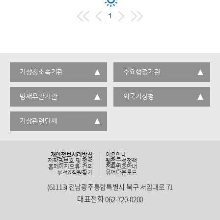
1
기상청소속기관
주요행정기관
방재유관기관
외국기상청
기상관련단체
개인정보처리방침
이용안내
저작권보호 및 정책
웹접근성정책
홈페이지오류·건의
전화번호안내
부서&직원찾기
뷰어다운로드
(61113) 전남광주통합특별시 북구 서암대로 71
대표전화
062-720-0200