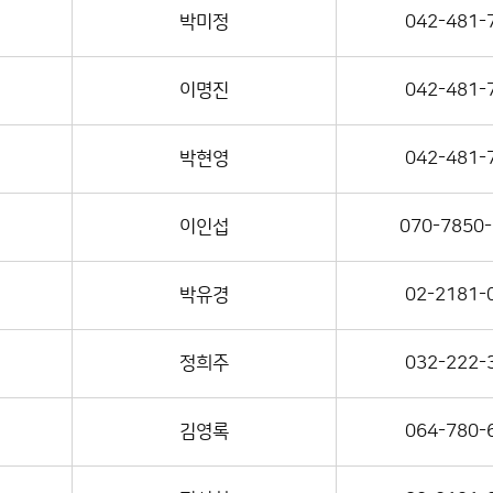
박미정
042-481-
이명진
042-481-
박현영
042-481-
이인섭
070-7850
박유경
02-2181-
정희주
032-222-
김영록
064-780-