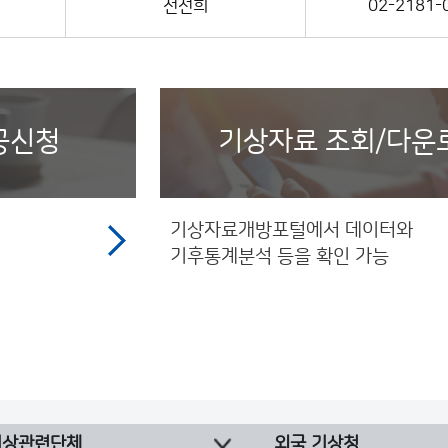
전선희
02-2181-
공신청
기상자료 조회/다운
기상자료개방포털에서 데이터와
기후통계분석 등을 확인 가능
기상관련단체
외국 기상청