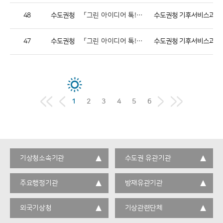
48
수도권청
「그린 아이디어 톡!톡!」 지구를 위한 약속 공모전 작품 전시회 안내
수도권청 기후서비스과
47
수도권청
「그린 아이디어 톡!톡!」 지구를 위한 약속 공모전 수상작 발표
수도권청 기후서비스과
1
2
3
4
5
6
기상청소속기관
수도권 유관기관
주요행정기관
방재유관기관
외국기상청
기상관련단체