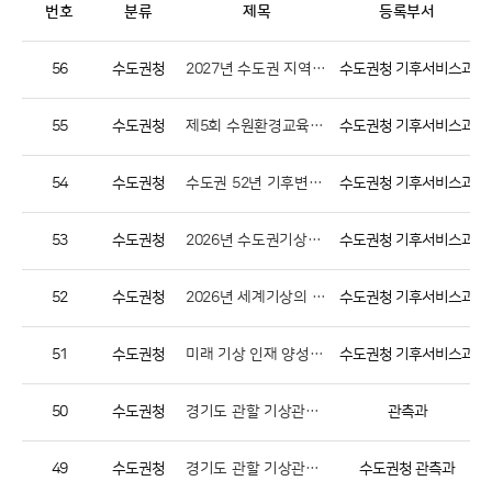
번호
분류
제목
등록부서
56
수도권청
2027년 수도권 지역기상융합서비스 수요조사
수도권청 기후서비스과
55
수도권청
제5회 수원환경교육주간 「기상기후 사진·콘텐츠 전시회」 개최 알림
수도권청 기후서비스과
54
수도권청
수도권 52년 기후변화 분석 보고서
수도권청 기후서비스과
53
수도권청
2026년 수도권기상청 기후변화과학 이해확산 프로그램 안내
수도권청 기후서비스과
52
수도권청
2026년 세계기상의 날 기념 기상기후 사진·콘텐츠 전시회 개최 알림
수도권청 기후서비스과
51
수도권청
미래 기상 인재 양성을 위한 수도권기상청 견학 프로그램, 「수원 E:음 공유학교」 신청 안내
수도권청 기후서비스과
50
수도권청
경기도 관할 기상관측자료 제공 일시 중단 알림
관측과
49
수도권청
경기도 관할 기상관측자료 제공 일시 중단 알림
수도권청 관측과