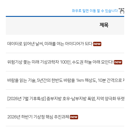
좌우로 밀면 이동 할 수 있습니다.
제목
보
도
자
료
(본
청)
게
데이터로 읽어낸 날씨, 미래를 여는 아이디어가 되다
시
판
목
록
보
도
위험기상 쫓는 미래 기상과학자 100인, 수도권 하늘 아래 모인다!
자
료
바람을 읽는 기술, 5년간의 한반도 바람을 1km 해상도, 10분 간격으로 재
(본
청)
[2026년 7월 기후특성] 중부지방 호우-남부지방 폭염, 지역 양극화 뚜렷
게
시
판
2026년 하반기 기상청 핵심 추진과제
목