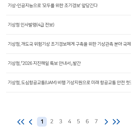
록
기상-인공지능으로 ‘모두를 위한 조기경보’ 앞당긴다
으
로
기상청 인사발령(4급 전보)
번
호,
제
기상청, 개도국 위험기상 조기경보체계 구축을 위한 기상관측 분야 국제 연
목,
등
기상청, 「2026 지진해일 특보 안내서」 발간
록
부
기상청, 도심항공교통(UAM) 비행 기상지원으로 미래 항공교통 안전 첫걸
서,
첨
부
파
일,
2
3
4
5
6
7
1
등
록