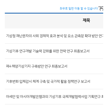
좌우로 밀면 이동 할 수 있습니다.
제목
정
책
연
구
게
시
판
기상청 재난문자의 사회 경제적 효과 분석 및 요소 관측망 확대 방안 연구
목
록
(번
호,
기상기후 연구개발 기술력 강화를 위한 전략 연구 최종보고서
제
목,
제4 해양기상기지 구축방안 연구 최종보고서
등
록
부
기후변화 입체감시 체계 구축 및 국가적 활용 정책연구 보고서
서,
첨
아세안 및 아시아개발은행과의 기상기후 국제개발협력사업 기획연구 최
부
파