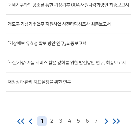
국제기구와의 공조를 통한 기상기후 ODA 재원다각화방안 최종보고서
일,
등
록
개도국 기상기후업무 지원사업 사전타당성조사 최종보고서
일,
조
「기상예보 유효성 확보 방안 연구」 최종보고서
회
수)
「수문기상·가뭄 서비스 활용 강화를 위한 발전방안 연구」 최종보고서
재정성과 관리 지표설정을 위한 연구
2
3
4
5
6
7
1