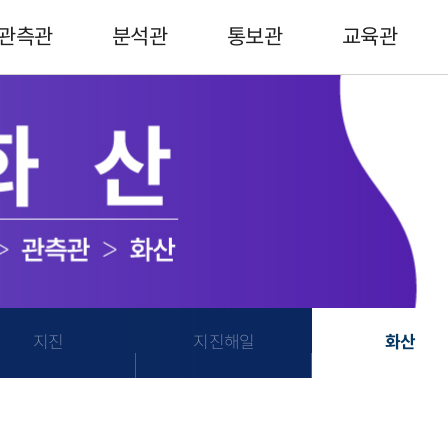
관측관
분석관
통보관
교육관
지진
지진해일
화산