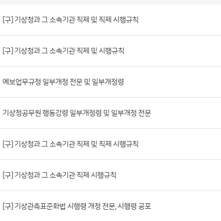
소
관
법
령
게
시
판
[구] 기상청과 그 소속기관 직제 및 직제 시행규칙
목
록
(번
호,
[구] 기상청과 그 소속기관 직제 및 시행규칙
제
목,
예보업무규정 일부개정 전문 및 일부개정령
등
록
부
기상청공무원 행동강령 일부개정령 및 일부개정 전문
서,
첨
[구] 기상청과 그 소속기관 직제 및 직제 시행규칙
부
파
[구] 기상청과 그 소속기관 직제 시행규칙
일,
등
록
[구] 기상관측표준화법 시행령 개정 전문, 시행령 공포
일,