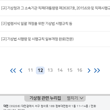
조
[구] 기상청과 그 소속기관 직제(대통령령 제26307호, 2015.6.9) 및 직제시행
회
수)
[구] 법령서식 일괄 개정을 위한 기상법 시행규칙 등
[구] 기상법 시행령 및 시행규칙 일부개정 완료(전문)
11
13
14
15
16
12
기상청 관련 누리집
펼치기
대전
(35208) 대전광역시 서구 청사로 189 정부대전청사 1동 11~14층 / 전화