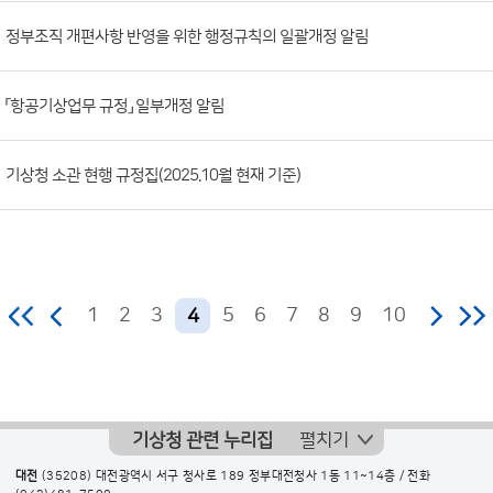
조
정부조직 개편사항 반영을 위한 행정규칙의 일괄개정 알림
회
수)
「항공기상업무 규정」 일부개정 알림
기상청 소관 현행 규정집(2025.10월 현재 기준)
1
2
3
5
6
7
8
9
10
4
기상청 관련 누리집
펼치기
대전
(35208) 대전광역시 서구 청사로 189 정부대전청사 1동 11~14층 / 전화