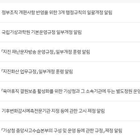
훈
령
게
시
판
목
록
정부조직 개편사항 반영을 위한 3개 행정규칙의 일괄개정 알림
(번
호,
국립기상과학원 기본운영규정 일부개정 알림
제
목,
등
「지진 재난문자방송 운영규정」 일부개정 훈령 알림
록
부
「지진화산 업무규정」 일부개정 훈령 알림
서,
첨
「육아휴직 결원보충 활성화를 위한 기상청과 그 소속기관에 두는 별도정원 운
부
파
일,
기후변화감시예측전문기관 지정 등에 관한 고시 제정 알림
등
록
「기상청 중앙사고수습본부의 구성 및 운영 등에 관한 규정」 제정 알림
일,