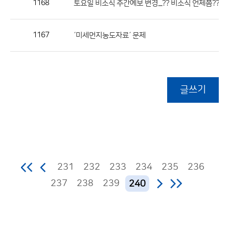
1168
토요일 비소식 주간예보 변경....?? 비소식 언제쯤??
1167
´미세먼지농도자료´ 문제
글쓰기
231
232
233
234
235
236
237
238
239
240