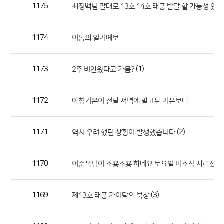
작
1175
최정백님 말대로 13호 14호 태풍 발달 할 가능성 있네
성
자,
1174
이놈의 일기예보
등
록
일
1173
(1)
2주 비안왔다고 가뭄?
의
정
1172
아침기온이 전날 저녁에 발표된 기온보다
보
를
1171
(2)
역시 우려 했던 상황이 발생했습니다
제
공
합
1170
이순옥님이 조용조용 하네요 토요일 비소식 사라졌는
니
다.
1169
(3)
제13호 태풍 카이탁의 북상