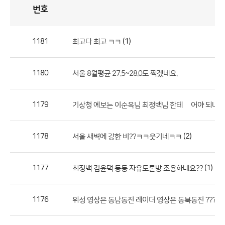
번호
자
유
토
론
게
시
판
1181
(1)
최고다 최고 ㅋㅋ
자
유
1180
서울 8월평균 27.5~28.0도 찍겠네요.
토
론
게
1179
기상청 예보는 이순옥님 최정백님 한테 밎어야 되나요
시
판
1178
(2)
서울 새벽에 강한 비??ㅋㅋ웃기네ㅋㅋ
으
로
1177
(1)
최정백 김윤택 등등 자유토론방 조용하네요??
번
호,
제
1176
위성 영상은 동남동진 레이더 영상은 동북동진 ??? 왜
목,