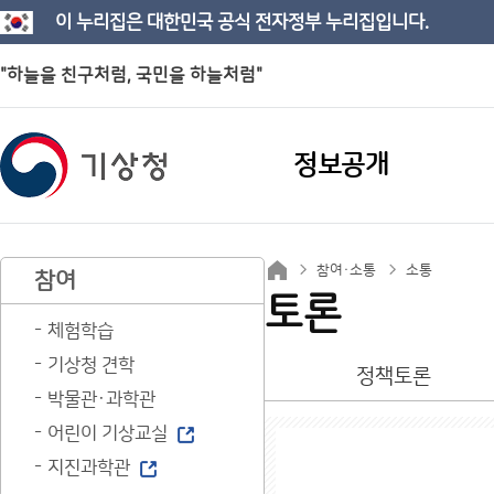
이 누리집은 대한민국 공식 전자정부 누리집입니다.
"하늘을 친구처럼, 국민을 하늘처럼"
정보공개
참여·소통
소통
참여
토론
체험학습
기상청 견학
정책토론
박물관·과학관
어린이 기상교실
지진과학관