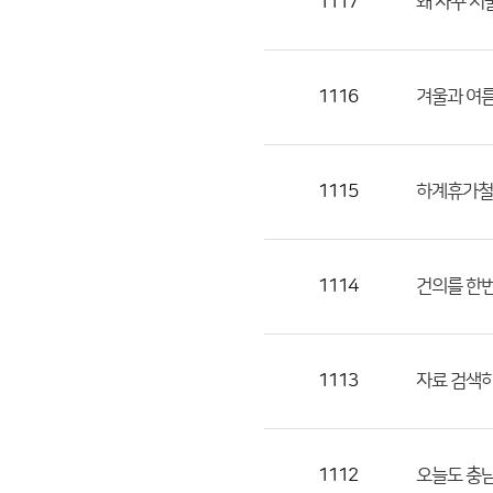
1117
왜 자꾸 서
1116
겨울과 여름
1115
하계휴가철에
1114
건의를 한번
1113
자료 검색하
1112
오늘도 충남