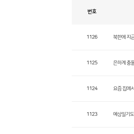
번호
자
유
토
론
게
시
판
1126
북한에 지금
자
유
토
론
1125
은하계 충
게
시
판
1124
요즘 집에서
으
로
번
1123
예상일기도 
호,
제