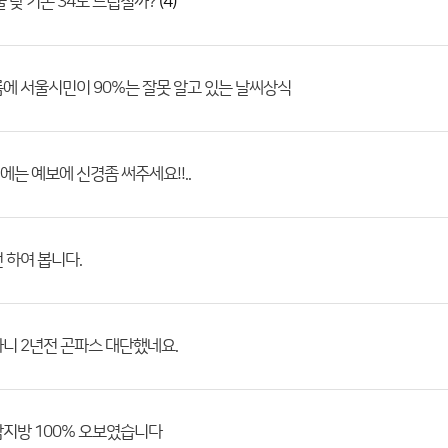
(4)
울 낮 기온 34도 드립칠까?
에 서울시민이 90%는 잘못 알고 있는 날씨상식
는 예보에 신경좀 써주세요!!..
 하여 봅니다.
니 2년전 곤파스 대단했네요.
지방 100% 오보였습니다