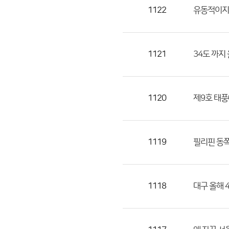
목,
1122
유동적이지만 
작
성
자,
1121
34도 까지
등
록
일
1120
제9호 태풍
의
정
보
를
1119
필리핀 동쪽
제
공
합
1118
대구 올해 40도
니
다.