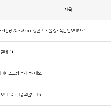
제목
 시간당 20 ~ 30mm 강한 비 서울 경기쪽은 안오네요??
(1)
돌같네
 아이스크림 먹기 빡세네요.
보니 10호태풍 괴물이네요...