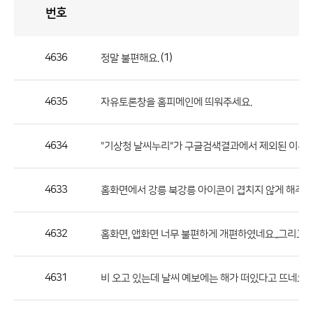
번호
자
유
토
론
게
시
판
4636
(1)
정말 불편해요.
자
유
4635
자유토론창을 홈피메인에 띄워주세요.
토
론
게
4634
"기상청 날씨누리"가 구글검색결과에서 제외된 이유가
시
판
4633
홈화면에서 강릉 북강릉 아이콘이 겹치지 않게 해주세
으
로
4632
홈화면, 앱화면 너무 불편하게 개편하였네요...그리고
번
호,
제
4631
비 오고 있는데 날씨 예보에는 해가 떠있다고 뜨네요
목,