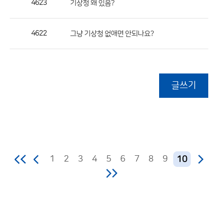
4623
기상청 왜 있음?
4622
그냥 기상청 없애면 안되나요?
글쓰기
1
2
3
4
5
6
7
8
9
10