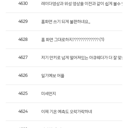
작
4630
레이더영상과 위성 영상을 이전과 같이 쉽게 볼수 있게
성
자,
4629
홈화면 쓰기 되게 불편하네요...
등
록
일
4628
(1)
홈 화면 그대로하지?????????????
의
정
4627
저기 만키로 넘게 떨어져있는 아큐웨더가 더 잘 맞출까
보
를
4626
일기예보 어플
제
공
합
4625
미세먼지
니
다.
4624
이제 기온 예측도 오락가락하네