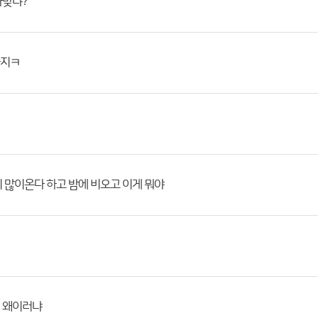
가맞냐?
지ㅋ
 많이온다 하고 밤에 비오고 이게 뭐야
 왜이러냐