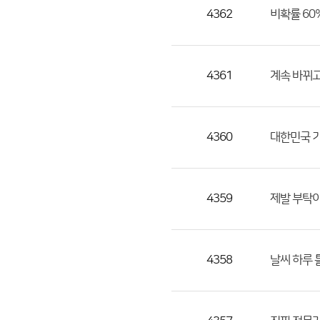
목,
4362
비확률 60
작
성
자,
4361
계속 바뀌고
등
록
일
4360
대한민국 기
의
정
보
를
4359
제발 부탁이
제
공
합
4358
날씨 하루 
니
다.