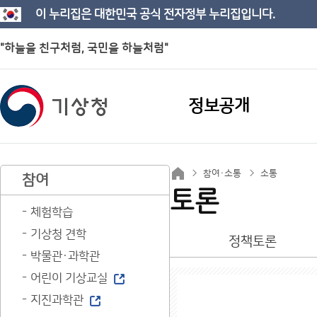
이 누리집은 대한민국 공식 전자정부 누리집입니다.
"하늘을 친구처럼, 국민을 하늘처럼"
정보공개
참여·소통
소통
참여
토론
체험학습
기상청 견학
정책토론
박물관·과학관
어린이 기상교실
지진과학관