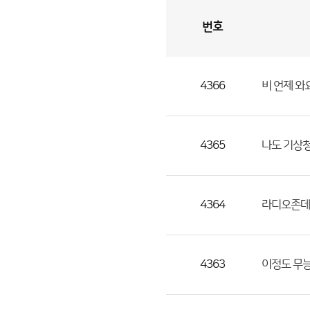
번호
자
유
토
론
게
시
판
4366
비 언제 와
자
유
토
론
4365
나도 기상
게
시
판
4364
라디오존데
으
로
번
4363
이정도 무
호,
제