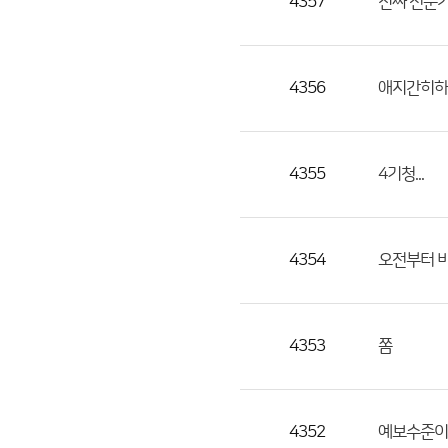
4357
진짜 전문
4356
애지간히하
4355
4기청...
4354
오전부터 비
4353
쫌
4352
예보수준이