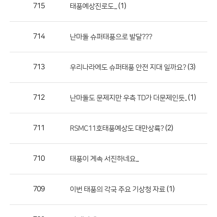
작
715
(1)
태풍예상진로도...
성
자,
714
난마돌 슈퍼태풍으로 발달???
등
록
일
713
(3)
우리나라에도 슈퍼태풍 안전 지대 일까요?
의
정
712
(1)
난마돌도 문제지만 우측 TD가 더문제인듯..
보
를
711
(2)
RSMC11호태풍예상도 대만상륙?
제
공
합
710
태풍이 계속 서진하네요...
니
다.
709
(1)
이번 태풍의 각국 주요 기상청 자료