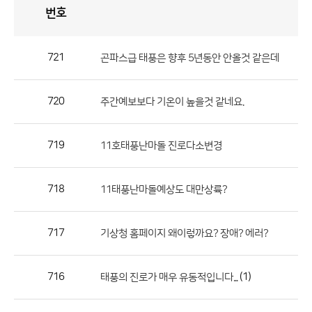
번호
자
유
토
론
게
시
판
721
곤파스급 태풍은 향후 5년동안 안올것 같은데
자
유
720
주간예보보다 기온이 높을것 같네요.
토
론
게
719
11호태풍난마돌 진로다소변경
시
판
718
11태풍난마돌예상도 대만상륙?
으
로
717
기상청 홈페이지 왜이렇까요? 장애? 에러?
번
호,
제
716
(1)
태풍의 진로가 매우 유동적입니다...
목,