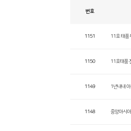
번호
자
유
토
론
게
시
판
1151
11호 태풍
자
유
토
론
1150
11호태풍 
게
시
판
1149
1년내내 아
으
로
번
1148
중앙아시아의
호,
제