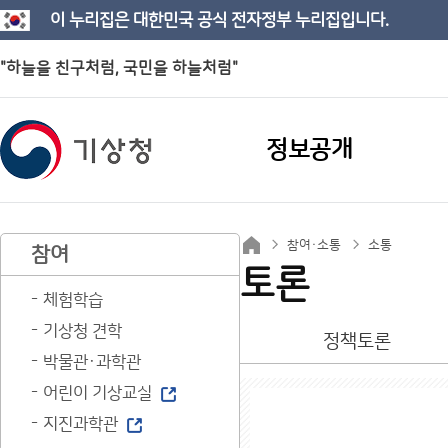
이 누리집은 대한민국 공식 전자정부 누리집입니다.
"하늘을 친구처럼, 국민을 하늘처럼"
정보공개
참여·소통
소통
참여
토론
체험학습
기상청 견학
정책토론
박물관·과학관
어린이 기상교실
지진과학관