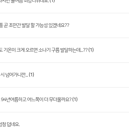
(1)
따지면 올여름 최강더위네요.
태풍 곧 조만간 발달 할 가능성 있겠네요??
(1)
6도 기온이 크게 오르면 소나기 구름 발달하는데...??
(1)
시 넘어가니깐...
(1)
 94년여름하고 어느쪽이 더 무더울까요?
엄청 덥네요.