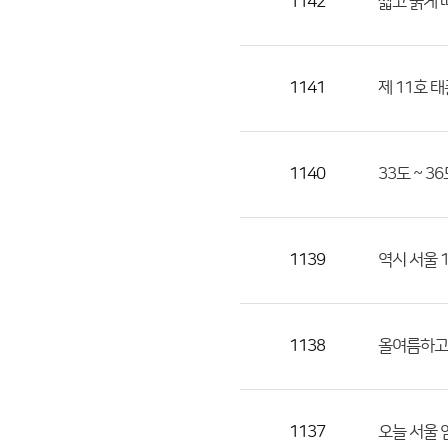
1142
짧고 굵게 
1141
제 11호 
1140
33도 ~ 3
1139
역시 서울 1
1138
올여름하고
1137
오늘 서울 