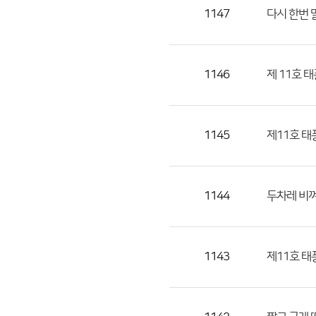
목,
1147
다시 한번
작
성
자,
1146
제 11호 
등
록
일
1145
제11호 태
의
정
보
를
1144
두차레 비
제
공
합
1143
제11호 태
니
다.