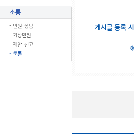
소통
민원·상담
게시글 등록 
기상민원
제안·신고
토론