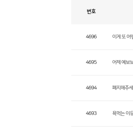
번호
자
유
토
론
게
시
판
4696
이게 또 어
자
유
토
론
4695
어제 예보
게
시
판
4694
폐지해주세
으
로
번
4693
욕먹는 이
호,
제