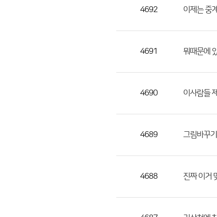
목,
4692
이제는 중계
작
성
자,
4691
뭐때문에 
등
록
일
4690
이사람들 제
의
정
보
를
4689
그림바꾸기
제
공
합
4688
진짜 이거 
니
다.