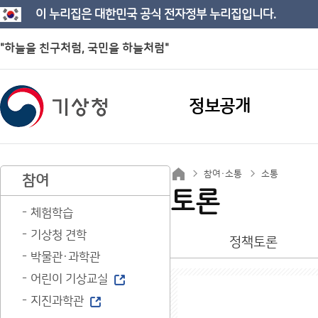
이 누리집은 대한민국 공식 전자정부 누리집입니다.
"하늘을 친구처럼, 국민을 하늘처럼"
정보공개
참여·소통
소통
참여
토론
체험학습
기상청 견학
정책토론
박물관·과학관
어린이 기상교실
지진과학관