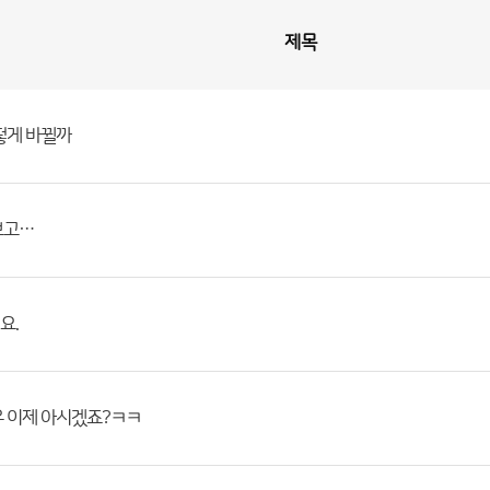
제목
떻게 바뀔까
보고…
요.
유 이제 아시겠죠?ㅋㅋ