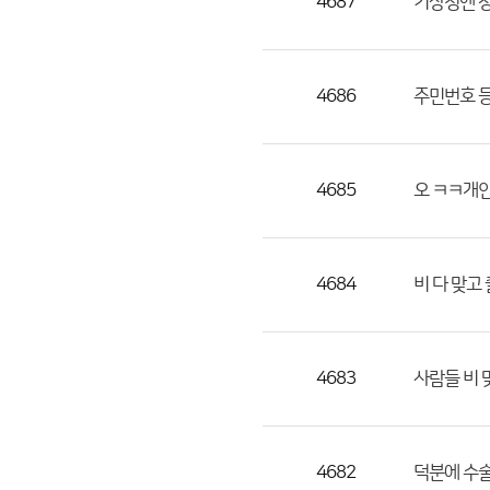
4687
기상청엔 
4686
주민번호 등
4685
오 ㅋㅋ개
4684
비 다 맞고
4683
사람들 비
4682
덕분에 수