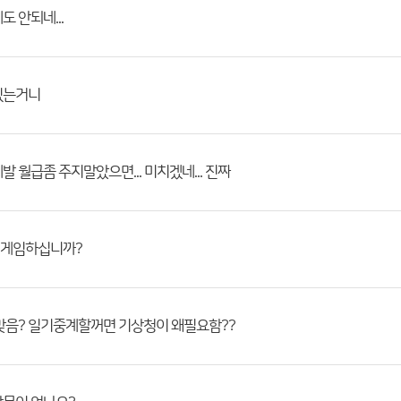
도 안되네...
있는거니
발 월급좀 주지말았으면... 미치겠네... 진짜
게임하십니까?
맞음? 일기중계할꺼면 기상청이 왜필요함??