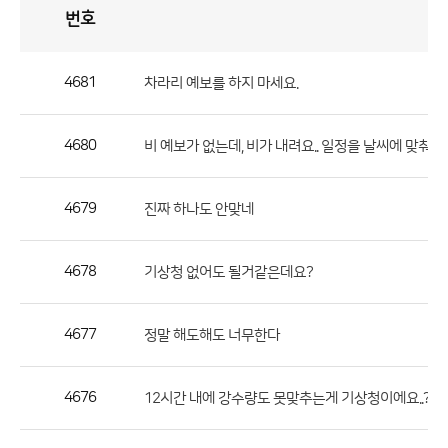
번호
자
유
토
론
게
시
판
4681
차라리 예보를 하지 마세요.
자
유
4680
비 예보가 없는데, 비가 내려요.. 일정을 날씨에 맞춰서
토
론
게
4679
진짜 하나도 안맞네
시
판
4678
기상청 없어도 될거같은데요?
으
로
4677
정말 해도해도 너무한다
번
호,
제
4676
12시간 내에 강수량도 못맞추는게 기상청이에요..?
목,