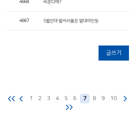
4668
비온다매?
4667
5월인데 벌써서울은 열대야인듯
글쓰기
1
2
3
4
5
6
8
9
10
7