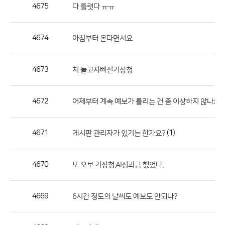
작
4675
다 틀렷다 ㅠㅠ
성
자,
4674
아침부터 온다면서요
등
록
일
4673
처 놀고자빠진기상청
의
정
4672
어제부터 계속 예보가 틀리는 건 좀 이상하지 않나요
보
를
4671
(1)
게시판 관리자가 있기는 한가요?
제
공
합
4670
또 오보 기상청.AI성과금 했었다.
니
다.
4669
6시간 정도의 날씨도 예보도 안되나?