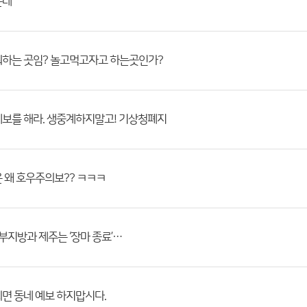
는데
뭐하는 곳임? 놀고먹고자고 하는곳인가?
보를 해라. 생중계하지말고! 기상청폐지
 왜 호우주의보?? ㅋㅋㅋ
남부지방과 제주는 ‘장마 종료’…
면 동네 예보 하지맙시다.