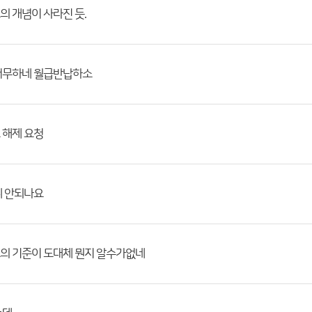
 개념이 사라진 듯.
너무하네 월급반납하소
 해제 요청
찌 안되나요
의 기준이 도대체 뭔지 알수가없네