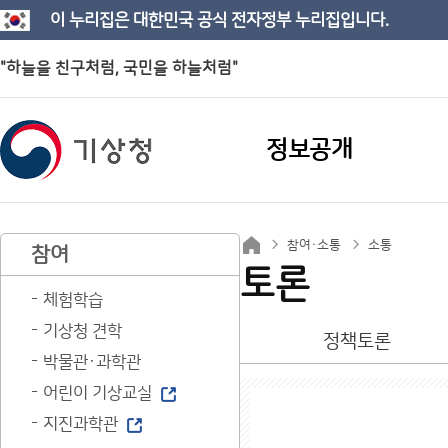
이 누리집은 대한민국 공식 전자정부 누리집입니다.
"하늘을 친구처럼, 국민을 하늘처럼"
정보공개
참여·소통
소통
참여
토론
체험학습
기상청 견학
정책토론
박물관·과학관
어린이 기상교실
지진과학관