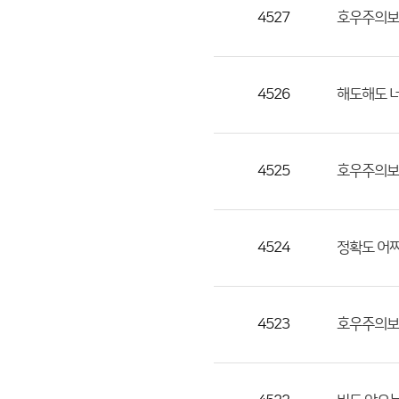
목,
4527
호우주의보의
작
성
자,
4526
해도해도 
등
록
일
4525
호우주의보
의
정
보
를
4524
정확도 어
제
공
합
4523
호우주의보
니
다.