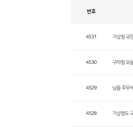
번호
자
유
토
론
게
시
판
4531
기상청 국
자
유
토
론
4530
구라청 오늘
게
시
판
4529
님들 주무세
으
로
번
4528
기상청도 
호,
제