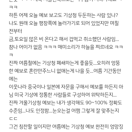
ㅋㅋ
하튼 어제 오늘 예보 보고도 기상청 두둔하는 사람 있나?
나도 원래 오늘 평창쪽에 놀러가기로 되어 있었지만 며칠
전부터
금,토요일 많은 비 온다고 해서 겁먹고 취소했던 사람임...
참나 어이가 없음 ㅋㅋㅋ 매미소리가 하늘을 찌르네요 ㅋㅋ
ㅋ
진짜 여름철에는 기상청 폐쇄하는게 좋을듯...오히려 엉뚱
한 예보로 혼란만주느니 없애는게 나을 듯...여름 기간동안
에는
이웃나라 중국이나 일본에 자문을 구해서 예보를 하든지 아
님 미국 기상에 정통한 사람들로 구성하여 위탁하든지...
진짜 겨울기상청 예보는 내가 생각해도 90~100% 정확도
수준임...나도 인정함...눈오는걸 어쩜 그렇게 잘 맞추는지
ㄷㄷ
그건 칭찬할 일이지만 여름에는 기상청 예보 완전히 엉망징