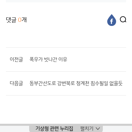
댓글
0
개
이전글
폭우가 빗나간 이유
다음글
동부간선도로 강변북로 청계천 침수될일 없을듯
기상청 관련 누리집
펼치기