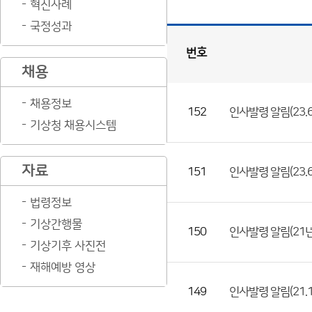
혁신사례
국정성과
번호
채용
인
사
게
시
판
목
록
채용정보
152
인사발령 알림(23.6.1
(번
기상청 채용시스템
호,
제
자료
목,
151
인사발령 알림(23.6.
등
법령정보
록
기상간행물
부
150
인사발령 알림(21년
기상기후 사진전
서,
첨
재해예방 영상
부
149
인사발령 알림(21.1.2
파