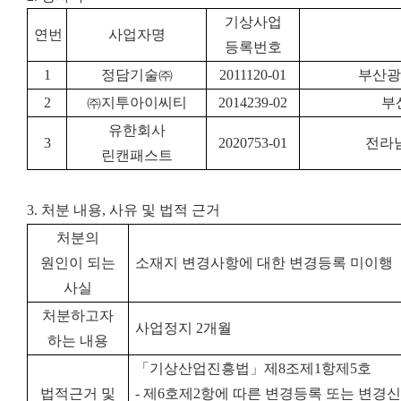
기상사업
연번
사업자명
등록번호
1
정담기술㈜
2011120-01
부산광
2
㈜지투아이씨티
2014239-02
부
유한회사
3
2020753-01
전라
린캔패스트
3. 처분 내용, 사유 및 법적 근거
처분의
원인이 되는
소재지 변경사항에 대한 변경등록 미이행
사실
처분하고자
사업정지 2개월
하는 내용
「기상산업진흥법」제8조제1항제5호
법적근거 및
- 제6호제2항에 따른 변경등록 또는 변경