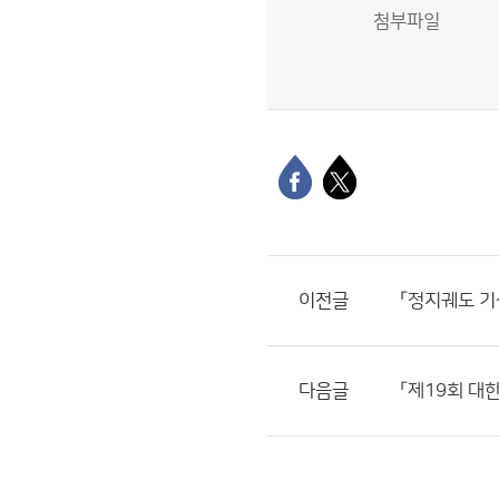
첨부파일
이전글
「정지궤도 기
다음글
「제19회 대