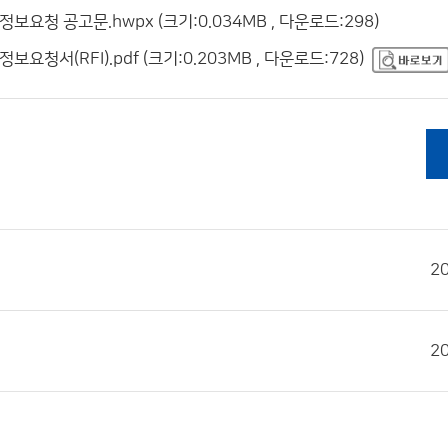
보요청 공고문.hwpx (크기:0.034MB , 다운로드:298)
요청서(RFI).pdf (크기:0.203MB , 다운로드:728)
2
2