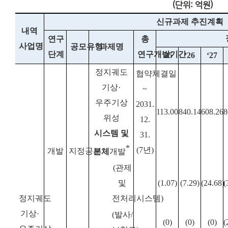
(단위: 억원)
신규과제 추진계획
내역
연구
총
사업명
공모유형
과제명
단계
연구개발기간
‘25
‘26
‘27
정지궤도
협약체결일
기상·
~
우주기상
2031.
113.00
840.14
608.26
8
위성
12.
시스템 및
31.
*
(7년)
개발
지정공모
본체
개발
(
관제
및
(1.07)
(7.29)
(24.68)
(
정지궤도
전처리시스템
)
기상
·
(
발사
/
(0)
(0)
(0)
(