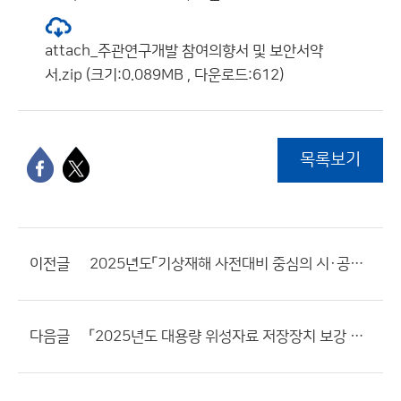
attach_주관연구개발 참여의향서 및 보안서약
서.zip (크기:0.089MB , 다운로드:612)
목록보기
이전글
2025년도「기상재해 사전대비 중심의 시·공간 통합형수치예보기술 개발」 사업 외부과제 공고
다음글
「2025년도 대용량 위성자료 저장장치 보강 사업」 정보요청 공고