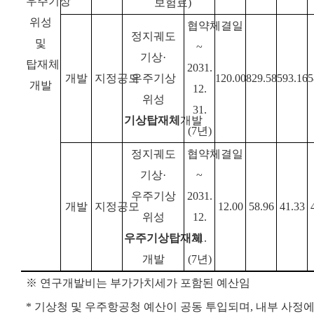
우주기상
보험료
)
위성
협약체결일
정지궤도
및
~
기상·
탑재체
2031.
개발
지정공모
우주기상
120.00
829.58
593.16
5
개발
12.
위성
31.
기상탑재체
개발
(7년)
정지궤도
협약체결일
기상·
~
우주기상
2031.
개발
지정공모
12.00
58.96
41.33
위성
12.
우주기상탑재체
31.
개발
(7년)
※ 연구개발비는 부가가치세가 포함된 예산임
* 기상청 및 우주항공청 예산이 공동 투입되며, 내부 사정