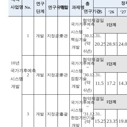
정
연구
총
사업명
No.
연구유형
역할
과제명
단계
연구기간
‘25
‘26
‘27
협약체결일
국가기후예측
1
단계
~
시스템
’30.12.31.
1
개발
지정공모
주관
핵심기술
(
약
20.25
28.93
24.
개발
6
년
)
협약체결일
10
년
국가기후예측
1
단계
~
국가기후
예측
시스템
’30.12.31.
2
개발
지정공모
주관
시스템
접합기술
(
약
11.5
17.2
14.
개발
개발
6
년
)
협약체결일
1
단계
국가기후예측
~
시스템
’31.12.31.
3
개발
지정공모
총괄
현업기반기술
15.25
23.35
19.
(
약
개발