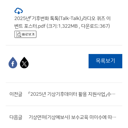
2025년「기후변화 톡톡(Talk-Talk)」라디오 퀴즈 이
벤트 포스터.pdf (크기:1.322MB , 다운로드:367)
목록보기
이전글
「2025년 기상기후데이터 활용 지원사업」수행기업 모집 공고
다음글
기상면허(기상예보사) 보수교육 미이수에 따른 행정처분 공시송달