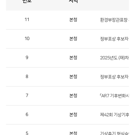
번호
지역
공
지
사
항
게
시
판
11
본청
환경부장관표창 후보
목
록
공
지
10
본청
정부포상 후보자 명
사
항
9
본청
2025년도 (재)
게
시
판
8
본청
정부포상 후보자 명
목
록
7
본청
으
로
6
본청
제42회 기상기후 사
번
호,
지
5
본청
기상측기 형식승인