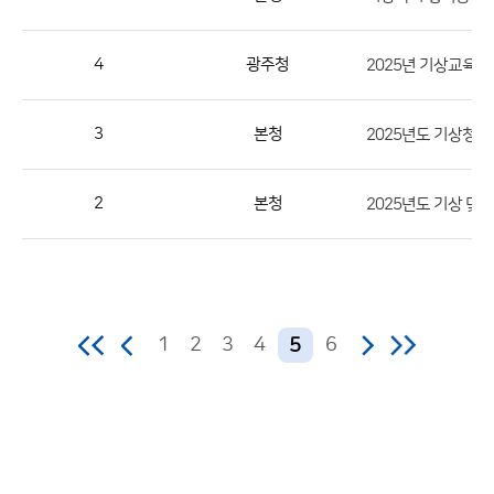
역,
제
4
광주청
2025년 기상교육 
목,
등
3
본청
2025년도 기상청
록
부
서,
2
본청
2025년도 기상 및
첨
부,
등
록
1
2
3
4
6
5
일,
조
회
수
의