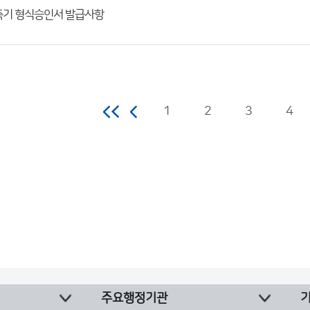
기 형식승인서 발급사항
1
2
3
4
주요행정기관