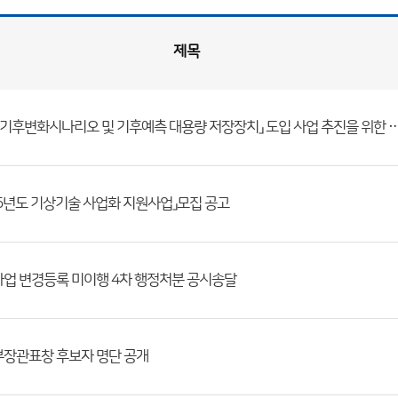
제목
「AR7 기후변화시나리오 및 기후예측 대용량 저장장치」 도입 사업 
25년도 기상기술 사업화 지원사업」모집 공고
업 변경등록 미이행 4차 행정처분 공시송달
장관표창 후보자 명단 공개