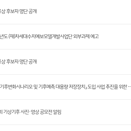
상 후보자 명단 공개
5년도 (재)차세대수치예보모델개발사업단 외부과제 예고
상 후보자 명단 공개
「AR7 기후변화시나리오 및 기후예측 대용량 저장장치」 도입 사업 
회 기상기후 사진·영상 공모전 알림