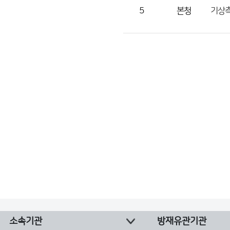
수
5
본청
기상측
의
정
보
를
제
공
소속기관
방재유관기관