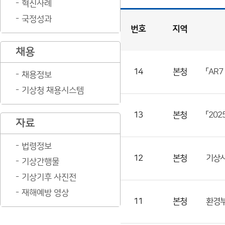
혁신사례
국정성과
번호
지역
공
채용
지
사
항
게
시
판
목
록
14
본청
채용정보
공
기상청 채용시스템
지
사
13
본청
「20
항
자료
게
법령정보
시
12
본청
기상사
판
기상간행물
목
기상기후 사진전
록
재해예방 영상
으
11
본청
환경부
로