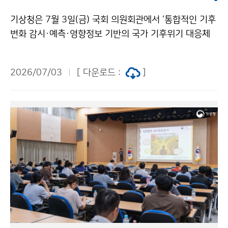
기상청은 7월 3일(금) 국회 의원회관에서 ‘통합적인 기후
변화 감시·예측·영향정보 기반의 국가 기후위기 대응체
계 강화 전략 토론회’를 개최하였다. 이번 토론회는 빈발
하는 폭염·집중호우·산불 등 기후재난에 효과적으로 대
2026/07/03
[ 다운로드 :
]
응하기 위해 부처별로 분산되어 있는 기후변화 감시·예측
·영향정보를 통합관리하고, 이를 국가와 지역의 정책 의
사결정에 효과적으로 활용하기 위한 협력 체계를 논의하
기 위해 마련되었다.