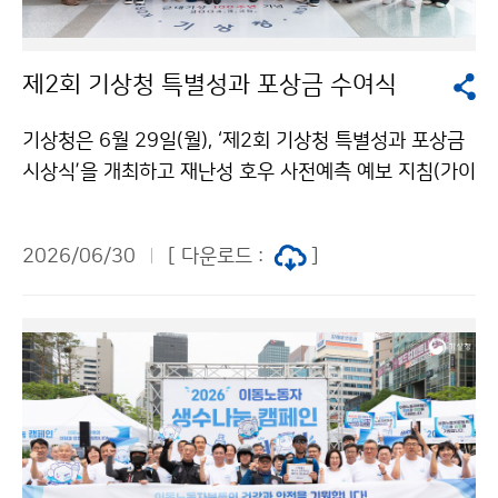
제2회 기상청 특별성과 포상금 수여식
기상청은 6월 29일(월), ‘제2회 기상청 특별성과 포상금
시상식’을 개최하고 재난성 호우 사전예측 예보 지침(가이
던스) 개발, 인공지능(AI) 기술을 활용한 천리안위성의 디
지털 지상관측 체계 개발, 슈퍼컴퓨터 및 수치예보모델의
2026/06/30
[ 다운로드 :
]
효율적 운영 기술 개발 등 탁월한 성과를 낸 직원들을 포
상했다.