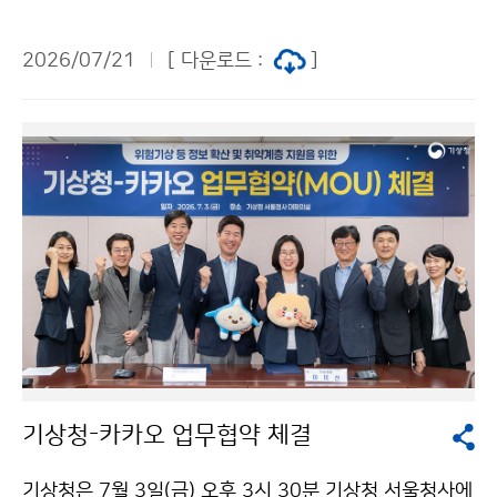
제주특별자치도 한천 자연재해 위험개선지구(제주시 용
담동)를 방문하였다. 한천 주변은 2007년 태풍 나리, 20
2026/07/21
[ 다운로드 :
]
16년 태풍 차바 등 그동안 태풍으로 인해 많은 비가 내려
하천이 범람하고 차량 수십 대가 침수·파손되었으며 인명
피해까지 있었던 곳으로, 여름철 위험기상 시 자연재해 발
생이 우려되는 지역이다.
기상청-카카오 업무협약 체결
기상청은 7월 3일(금) 오후 3시 30분 기상청 서울청사에