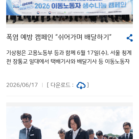
폭염 예방 캠페인 “쉬어가며 배달하기”
기상청은 고용노동부 등과 함께 6월 17일(수), 서울 청계
천 장통교 일대에서 택배기사와 배달기사 등 이동노동자
를 대상으로 생수를 나누어 주는 폭염 예방 캠페인 “쉬어
가며 배달하기”를 진행했다. 이번 행사는 최근 기후변화의
2026/06/17
[ 다운로드 :
]
영향으로 폭염의 빈도와 강도가 증가하는 가운데, 여름철
야외에서 장시간 근무하는 이동노동자들의 건강과 안전
을 지키기 위해 마련됐다.