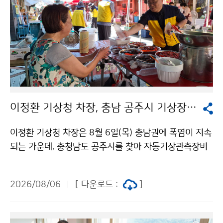
이정환 기상청 차장, 충남 공주시 기상장비 점검 및 폭염 피해 예방 활동 실시
이정환 기상청 차장은 8월 6일(목) 충남권에 폭염이 지속
되는 가운데, 충청남도 공주시를 찾아 자동기상관측장비
를 점검하고 장날을 맞이하여 시장을 방문한 시민과 상인
을 대상으로 더위를 식힐 수 있는 생수와 부채 나눔을 실
2026/08/06
[ 다운로드 :
]
시했다.