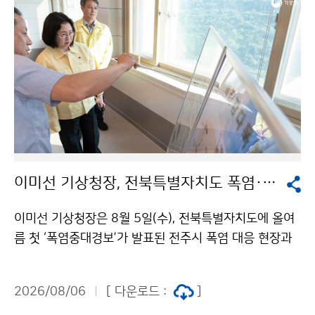
이미선 기상청장, 전북특별자치도 폭염·가뭄 현장 방문
이미선 기상청장은 8월 5일(수), 전북특별자치도에 올여
름 첫 ‘폭염중대경보’가 발표된 전주시 폭염 대응 현장과
저수율이 20%대인 섬진강댐을 찾아 현장 상황을 직접
점검하였다. 이 청장은 전주시 완산구 기상관측지점을 방
2026/08/06
[ 다운로드 :
]
문하여 폭염 상황과 현장 대응체계를 살피고, 섬진강댐을