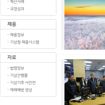
혁신사례
국정성과
채용
채용정보
기상청 채용시스템
자료
법령정보
기상간행물
기상기후 사진전
재해예방 영상