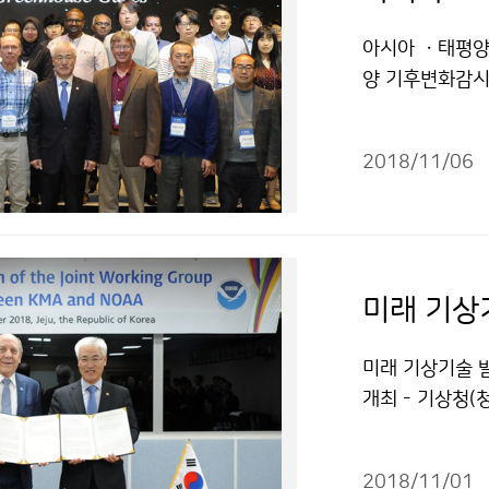
아시아 ㆍ태평양
양 기후변화감시
서 국내·외 기
측정자료 품질 
2018/11/06
미래 기상기술 발
개최 - 기상청(청
10월 30일(화
의’를 개최해, 
2018/11/01