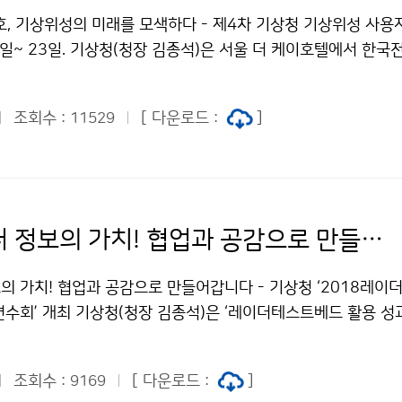
호, 기상위성의 미래를 모색하다 - 제4차 기상청 기상위성 사용
22일~ 23일. 기상청(청장 김종석)은 서울 더 케이호텔에서 한
제4차 기상청 기상위성 사용자 학술대회’를 개최합니다. 이번 학
사되는 천리안위성 2A호의 활용 강화와 기상산출물의 품질 확보 
조회수 :
[ 다운로드 :
]
11529
등 사용자 간 긴밀한 협력 관계를 구축하기 위해 마련되었습니다.
기상레이더 정보의 가치! 협업과 공감으로 만들어갑니다
의 가치! 협업과 공감으로 만들어갑니다 - 기상청 ‘2018레이
수회’ 개최 기상청(청장 김종석)은 ‘레이더테스트베드 활용 성과
’를 위하여 10월 18일(목)부터 10월 19일(금)까지 경기도 
발원에서 ‘2018레이더테스트베드 사용자 공동연수회’를 개최
조회수 :
[ 다운로드 :
]
9169