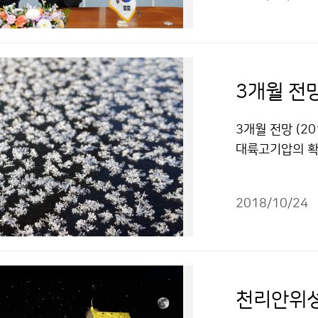
3개월 전망
3개월 전망 (20
대륙고기압의 확장
은 평년과 비슷하
2018/10/24
천리안위성