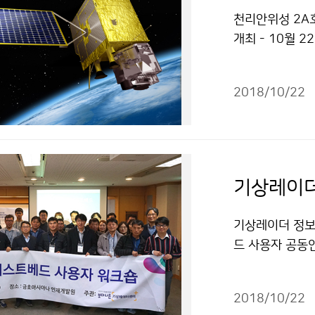
천리안위성 2A
개최 - 10월 
구원과 함께 ‘
해 12월에 발
2018/10/22
대 방안 모색 
기상레이더 정보
드 사용자 공동연
더 운영기술 교류
아시아나 인재개
2018/10/22