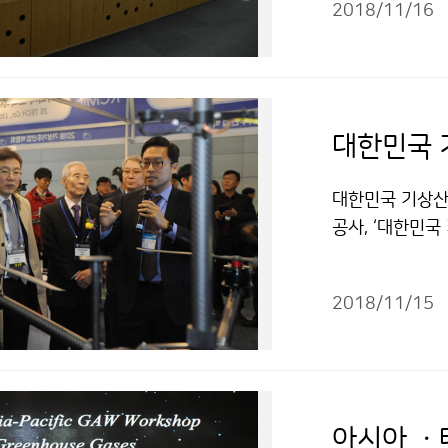
2018/11/16
대한민국 
대한민국 기상산업
공사, ‘대한민국
일(금)까지 일산
박람회‘를 개최
2018/11/15
신 기상기술 동
상‘ 시상식에서