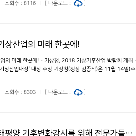
조회수 :
[ 다운로드 :
]
8116
기상산업의 미래 한곳에!
의 미래 한곳에! - 기상청, 2018 기상기후산업 박람회 개최 
 기상산업대상‘ 대상 수상 기상청(청장 김종석)은 11월 14일(수
 킨텍스(KINTEX) 제1전시장에서 국내 최대 규모의 ‘2018 
합니다. 이번 박람회에서는 88개의 국내 기상기업과 관계기관이
조회수 :
[ 다운로드 :
]
8303
향을 소개하고, 기상기업의 상품을 전시합니다. 또한, ‘대한민국
는 △기상정보 활용
아시아 ㆍ태평양 기후변화감시를 위해 전문가들이 한자리에 모이다