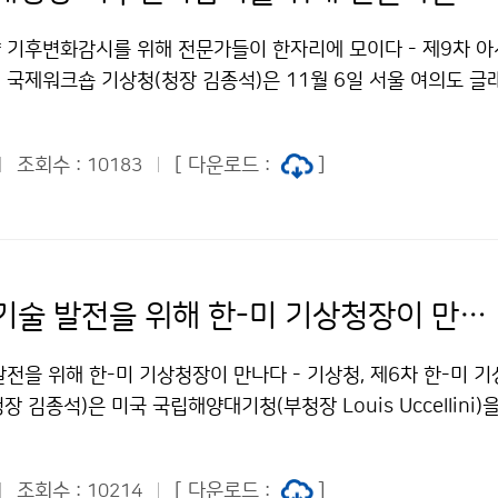
 기후변화감시를 위해 전문가들이 한자리에 모이다 - 제9차 
 국제워크숍 기상청(청장 김종석)은 11월 6일 서울 여의도 
후변화감시 담당자 및 전문가 50여명이 참석한 가운데 온실가스 
관리 등을 주제로 국제워크숍을 개최했습니다.
조회수 :
[ 다운로드 :
]
10183
미래 기상기술 발전을 위해 한-미 기상청장이 만나다
전을 위해 한-미 기상청장이 만나다 - 기상청, 제6차 한-미 
장 김종석)은 미국 국립해양대기청(부청장 Louis Uccellini
)부터 10월 31일(수)까지 국립기상과학원에서 ‘제6차 한-미 
양국의 기상기술 역량 강화를 위한 분야별 세부 협력 방안을 논의
조회수 :
[ 다운로드 :
]
10214