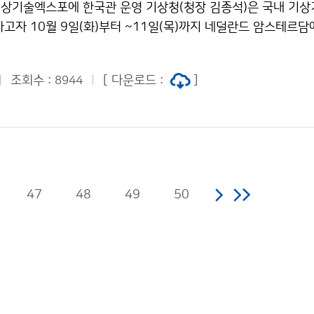
상기술엑스포에 한국관 운영 기상청(청장 김종석)은 국내 기상
고자 10월 9일(화)부터 ~11일(목)까지 네덜란드 암스테르담에
스포(Meteorological Technology World Expo)´ 
조회수 :
[ 다운로드 :
]
8944
47
48
49
50