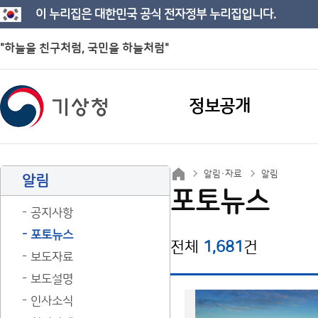
이 누리집은 대한민국 공식 전자정부 누리집입니다.
"하늘을 친구처럼, 국민을 하늘처럼"
정보공개
알림·자료
알림
알림
포토뉴스
공지사항
포토뉴스
전체
1,681
건
보도자료
보도설명
인사소식