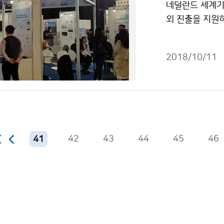
네덜란드 세계기
외 진출을 지원하
8년 세계기상기술엑
합니다.
2018/10/11
42
43
44
45
46
41