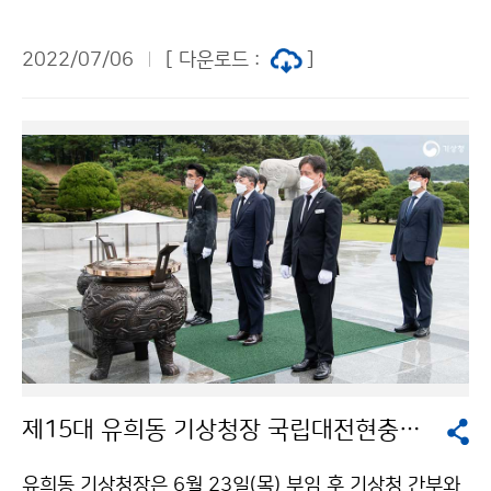
4시부터 여의도 전경련회관에서 ‘기후위기 복합재해 감시
및 예측 강화 포럼’을 개최하였습니다. 포럼에는 유희동
2022/07/06
[ 다운로드 :
]
기상청장, 하경자 한국기상학회장을 비롯하여, 기후 관련
학계 전문가 및 언론 등 50여명이 참석했고, 임이자 국회
의원, 유영숙 기후변화센터 이사장이 참석하여 축사를 전
달하였습니다.
제15대 유희동 기상청장 국립대전현충원 참배
유희동 기상청장은 6월 23일(목) 부임 후 기상청 간부와