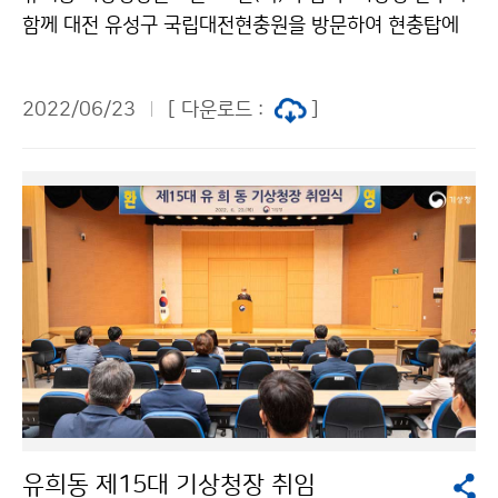
함께 대전 유성구 국립대전현충원을 방문하여 현충탑에
헌화 및 분향하고, 순국선열과 호국영령에 참배했습니다.
2022/06/23
[ 다운로드 :
]
유희동 제15대 기상청장 취임