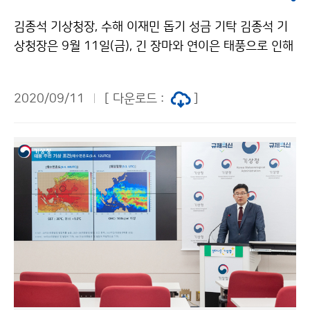
김종석 기상청장, 수해 이재민 돕기 성금 기탁 김종석 기
상청장은 9월 11일(금), 긴 장마와 연이은 태풍으로 인해
어려움을 겪고 있는 수해 이재민들의 생활 위기 극복을 지
원하고자, 기상청 직원들과 함께 모은 성금 13,665,347
2020/09/11
[ 다운로드 :
]
원을 전국재해구호협회를 통해 기탁하였습니다.