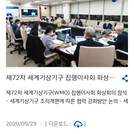
제72차 세계기상기구 집행이사회 화상회의 참석
제72차 세계기상기구(WMO) 집행이사회 화상회의 참석
- 세계기상기구 조직개편에 따른 협력 강화방안 논의 - 세
계기상기구(WMO) 집행이사인 김종석 기상청장은 9월
28일(월)~10월 2일(금) 동안 열리는 ‘제72차 세계기상
2020/09/29
[ 다운로드 :
]
기구 집행이사회’에 온라인 화상회의로 28일 참석하였습