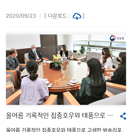
기상부)와 ‘천리안위성 2A호 수신․분석시스템 구축 공적
개발원조(ODA) 사업’을 위한 업무협약(MOU)을 체결하
2020/09/23
[ 다운로드 :
]
였습니다. 캄보디아의 기상기술 발전과 위험기상 대응에
이바지할 수 있기를 기대하며, 앞으로도 아시아 지역 내에
우리나라 기상기술력 확대를 위해 더욱 힘쓰겠습니다.
올여름 기록적인 집중호우와 태풍으로 고생한 방송리포터 초청 격려
올여름 기록적인 집중호우와 태풍으로 고생한 방송리포