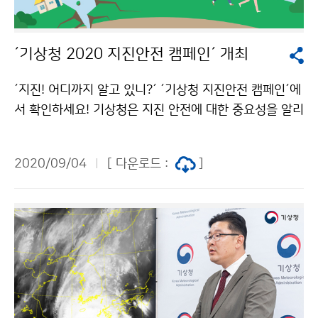
´기상청 2020 지진안전 캠페인´ 개최
´지진! 어디까지 알고 있니?´ ´기상청 지진안전 캠페인´에
서 확인하세요! 기상청은 지진 안전에 대한 중요성을 알리
기 위해 9월 4일(금)부터 30일(수)까지 ‘기상청 2020 지
진안전 캠페인’을 진행합니다. 이번 캠페인은 코로나19
2020/09/04
[ 다운로드 :
]
감염 확산 방지를 위해 온라인 캠페인으로 진행하며, ww
w.기상청지진안전.com에서 9월 한 달간(9월 4일~9월
30일) 개최됩니다.