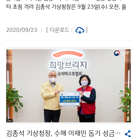
터 초청 격려 김종석 기상청장은 9월 23일(수) 오전, 올
여름 기상정보를 전하기 위해 노력해 준 기상청 주재 각
방송사 리포터들을 집무실로 초청해 노고를 격려하고 애
2020/09/23
[ 다운로드 :
]
로사항을 청취하는 자리를 가졌습니다. 김청장은 “국민의
안전을 위해 신속하고 생동감 있는 방송을 해 주고 있는
리포터분들께 진심으로 감사드립니다. 앞으로도 기상가족
으로서 국민생활에 도움이 되는 기상방송을 계속해 주시
기 바랍니다.”라며 당부했습니다.
김종석 기상청장, 수해 이재민 돕기 성금 기탁