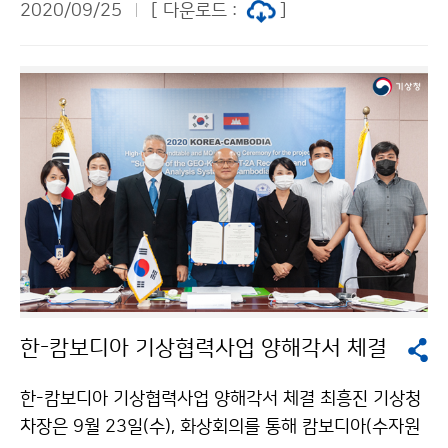
2020/09/25
[ 다운로드 :
]
통시장에서 구입하고, 상인분들의 노고를 격려하였습니
다.
한-캄보디아 기상협력사업 양해각서 체결
한-캄보디아 기상협력사업 양해각서 체결 최흥진 기상청
차장은 9월 23일(수), 화상회의를 통해 캄보디아(수자원