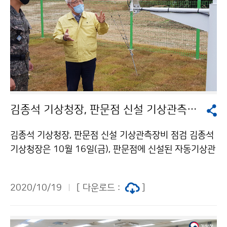
김종석 기상청장, 판문점 신설 기상관측장비 점검
김종석 기상청장, 판문점 신설 기상관측장비 점검 김종석
기상청장은 10월 16일(금), 판문점에 신설된 자동기상관
측장비(판문점AWS) 현장을 방문하여, 현안보고를 받고
시설을 점검하였습니다. 향후 추가적인 자동기상관측장비
2020/10/19
[ 다운로드 :
]
(AWS) 설치를 위한 점검 차원에서 이루어진 이번 방문에
서 "위험기상에 선제적으로 활용할수 있도록, 자료 관리
에 더욱 힘써 주길 바란다"고 밝혔습니다.