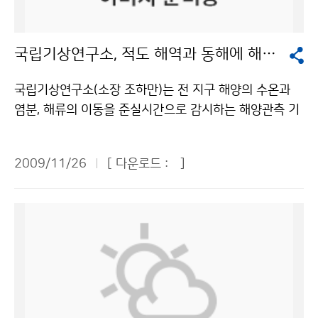
감시센터는 극미량 온실가스인 SF<SUB>6</SUB>에
에 의해 부산과 대마도 사이의 해역에도 일부 어장이 형성
대한 체계적인 관측 및 분석이 우리나라 산업특성상 반드
될 것으로 예상하였다. 12월은 연중 해양사고로 인명 피
시 필요한 점을 고려하여, 향후 지속적인 상시관측 및 관
국립기상연구소, 적도 해역과 동해에 해양관측기기 투하
해가 가장 많은 달로써 겨울철로 접어들면서 강풍, 고파로
련 산업과의 연관성 분석을 위한 비교관측(항공관측, 관련
인한 선박 침몰·충돌이 증가하고, 선박 내 난방기 사용 증
산업 영향 지역 관측 등)을 실시하고 그 결과를 지속적으
국립기상연구소(소장 조하만)는 전 지구 해양의 수온과
가로 화재·폭발사고가 많으므로 주의하여 줄 것을 당부하
로 공표할 계획이다. - 북반구 중위도 지역급 GAW 관측
염분, 해류의 이동을 준실시간으로 감시하는 해양관측 기
였다. 그 밖에 이번에 발표된 ‘12월 연근해선박기상정
소의 2008년 월평균 육불화황(SF<SUB>6</SUB>) 농
기인 ARGO 플로트를 11월 7~8일과 11월 23~24일에
보’에는 기상정보 이용 지혜로 ‘한 겨울 조업찬스’, ‘아침
도 변화(단위: ppt). - 국가명 1월 2월 3월 4월 5월 6월
북서태평양 적도해역과 동해 중북부에 각각 6기씩 투하
승선 시 주의 사항’, ‘겨울철 항해 시 암초’ 등 선박관련 종
2009/11/26
[ 다운로드 :
]
7월 8월 9월 10월 11월 12월 평균 증가량 한국 6.40
했다. ARGO(Array for Real-time Geostrophic Oce
사자와 국민들에게 유익한 정보가 많이 수록되어 있다. 자
6.47 6.54 6.60 6.66 6.71 6.76 6.81 6.85 6.89 6.9
anography)는 해양·기후 감시를 위한 세계기상기구(W
세한 정보는 기상청 홈페이지의 날씨정보→현재날씨→ 해
3 6.97 0.05 이탈리아 6.35 6.27 6.58 6.61 6.38 6.5
MO)와 UNESCO 산하 국가간해양과학위원회(IOC)의 국
양센터→연근해 선박 기상정보에서 확인할 수 있다. 문의
9 6.39 6.37 6.46 6.33 6.91 6.75 0.04 미국(중부) 6.
제 공동 프로그램으로서 전 지구 해양의 해류, 수온 및 염
: 해양기상과 장태규 2181-0745기상청 이(가) 창작한
52 6.55 6.59 6.61 6.63 6.63 6.68 6.73 6.75 6.77
분의 수직 구조를 관측하기 위한 목적으로 운용되고 있다.
인명 피해 가장 많은 12월, 해상활동 시 안전에 주의를 저
6.79 6.80 0.03 덴마크 6.54 6.55 6.59 6.61 6.64 6.
이번에 한국해양연구원의 연구선 온누리호를 이용하여
작물은 "공공누리" 출처표시-상업적이용금지 조건에 따
66 6.67 6.67 6.71 6.78 6.83 6.83 0.03 문의 : 기후
북서태평양 적도해역(3.5N, 160~165E)에 ARGO 플로
라 이용 할 수 있습니다.
변화감시센터 구태영 041-674-6420기상청 이(가) 창
트를 투하한 것은 기후변화에 따른 해양의 물리특성의 변