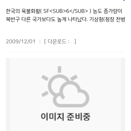
줄어들었다. 경기 중 취소된 노게임 수도 2007년 5경기
물이다. 모의훈련을 실시하고, 조기경보시스템을 구축하
경감을 위한 상호 협력방안을 마련할 예정이다. 문의 : 지
교수-학습자간 상호 대화와 공유를 통해 학습효과를 최대
에서 2008년과 올해는 2게임으로 줄었다. 비 예보가 정
는 등 철저하게 대비한다면 소중한 생명과 재산을 지키고,
한국의 육불화황( SF<SUB>6</SUB> ) 농도 증가량이
진정책과 황의홍 2181-0769기상청 이(가) 창작한 한·
화 할 수 있도록 하기 위함이다. 이와 같이 우수한 IT 인프
확했기 때문에 비로 인한 경기 취소가 크게 감소한 것이
피해를 최소화할 수 있을 것이다. 현재 기상청은 지진 발
북반구 다른 국가보다도 높게 나타났다. 기상청(청장 전병
중 관측소 지진자료 교환 합의 저작물은 "공공누리" 출처
라를 적극 활용하여 업무공백과 시·공간적 제약을 최소화
다. 올해 프로야구의 성장은 기상청의 도움, 특히 정확도
생 시 지진속보는 2분 이내, 지진통보는 5분 이내에 발표
성)이 기후변화감시센터에서 2008년에 관측한 SF<SU
표시-상업적이용금지 조건에 따라 이용 할 수 있습니다.
하는 U-학습 체제에 기반한 교육과정 운영으로 지방 근무
높은 동네예보가 큰 도움이 되었다. 문의 : 대변인실 홍순
하고 있다. 지진재해를 줄이기 위하여 개발 중인 국가 지
B>6</SUB>의 농도를 분석한 결과, 우리나라의 월평균
자들에게 평생교육의 기회를 제공함은 물론, 학점은행제
환 2181-0358기상청 이(가) 창작한 “기상청 덕분에 프
2009/12/01
[ 다운로드 :
]
진조기경보시스템이 구축되면, 2015년에는 지진발생 후
농도(12월 기준)는 6.97ppt(1조분의 1(ppm의 1백만
대기과학전공 과정 이수를 통해 이학사 학위를 취득하는
로야구 우천취소 경기 줄었어요!” 저작물은 "공공누리" 출
50초 이내, 2020년에는 지진발생 후 10초 이내에 통보
분의 1))로 북반구 중위도에 위치한 다른 비교대상 국가
등 기상청은 전문 기상인력 양성에 크게 기여하였다. 문의
처표시-상업적이용금지 조건에 따라 이용 할 수 있습니
할 수 있을 것으로 예상된다. - 최근 한반도의 연도별 지
보다 0.14~0.22ppt 가량 높은 것으로 파악됐다. 육불화
: 인력개발담당관실 손성화 02-2181-0568기상청 이
다.
진 발생현황 - 구 분 1999 2000 2001 2002 2003 2
황은 CO<SUB>2</SUB>보다 22,000배 강력한 온난
(가) 창작한 기상청, ‘공무원 교육훈련 우수기관’으로 선정
004 2005 2006 2007 2008 2009 규모 3.0 이상 1
화 물질로써, 이산화탄소에 비하여 극미량의 가스이지만,
저작물은 "공공누리" 출처표시-상업적이용금지 조건에
6 8 7 11 9 6 15 7 2 10 8 유 감 횟 수 22 5 6 9 12 1
일단 배출되면 거의 영구적으로 존재하는 인위적인 온실
따라 이용 할 수 있습니다.
0 6 7 5 7 10 총 회 수 37 29 43 49 38 42 37 50 42
가스라는 점에서 각별한 관심이 요구되는 물질이다. 높은
46 55 문의 : 지진감시과 유용규 2181-0783기상청 이
절연 특성이 있어 반도체 생산공정과 가스 절연변압기 또
(가) 창작한 올 들어 55회 지진 발생 저작물은 "공공누리"
는 배전반 등의 절연체로 주로 사용되며 LCD 공정에서도
출처표시-상업적이용금지 조건에 따라 이용 할 수 있습니
많이 사용된다. 기후변화센터는 범국가적인 기후변화대응
다.
과 국제사회에서의 중추적 역할을 수행하기 위해 충남 서