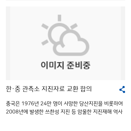
며, 기후변화에 능동적으로 대응하기 위해서는 기상청의
에게 3박 4일간 평소에 느껴볼 수 없었던 소중한 기회를
역할이 더욱 커지고 기상과학에 대한 투자도 확대해야 한
만들어 주어 감사하다”고 말했다. 기상청은 2008년에 전
다고 강조했다. 기상정보의 접근성 향상, 해양기상 관측·
라남도 신안군 흑산도 흑산중학교, 경상북도 울릉군 울릉
예보 강화 등 기상 고객 입장에서 다양한 의견이 제시됐
도 남양초등학교, 2009년에는 경상남도 창녕군 성산초
다. 기상청은 외부위원들의 의견을 최대한 반영하여 국민
등학교·고암초등학교, 충청북도 영동군 추풍령 상촌초등
으로부터 신뢰받는 정책을 펼 계획이다. 외부위원들의 발
학교 등지의 어린이들을 서울로 초청하여 날씨체험캠프
언 요지는 다음과 같다. ▲박봉하 대한산악연맹 사무차장
를 운영한 바 있다. 문의 : 인력개발담당관실 조진호 218
= 산악기상정보가 가장 필요한 사람은 현재 산에 있는 사
1-0566기상청 이(가) 창작한 “기상청에는 신기한 게 너
람이지만, 산에서는 기상청 홈페이지에 접근하기 어렵다.
무 많아요” 저작물은 "공공누리" 출처표시-상업적이용금
산에 가 있거나, 큰 산 주변에 갔을 때 자동으로 기상청에
지 조건에 따라 이용 할 수 있습니다.
서 따로 이메일이나 문자메시지를 보내고 받을 수 있다면,
한·중 관측소 지진자료 교환 합의
국민에게 도움이 되는 획기적인 서비스가 될 것이다. ▲조
철제 KT 홍보과장 = 휴대폰이 스마트폰으로 많이 바뀌는
중국은 1976년 24만 명이 사망한 당산지진을 비롯하여
추세인데, 스마트폰은 기본적으로 지역기반서비스를 제공
2008년에 발생한 쓰촨성 지진 등 암울한 지진재해 역사
할 수 있고, 기지국 단위로 문자메시지 등의 서비스가 가
를 갖고 있다. 반면에 1975년 해성지역에서 발생한 지진
능하므로 기상청이 검토해 볼만하다. 녹색성장의 중요한
을 역사상 최초로 사전에 예측하는데 성공함으로써 전 세