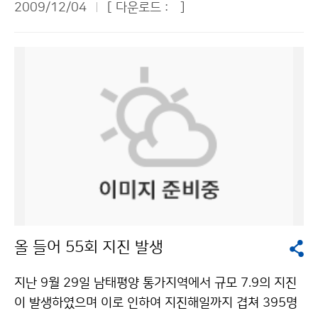
축이 될 제주 스마트 그리드사업의 협의체에 기상청도 참
2009/12/04
[ 다운로드 :
]
계에서도 전무후무한 사례를 남기기도 하였다. 이와 같은
여하면 좋을 것이다. ▲남미정 여성환경연대 대표 = 등산
오랜 지진 역사를 간직하고 있는 중국은 베이징에 중국지
객에게 문자메시지로 기상정보를 신속하게 제공하려면
진국을 두고 31개의 지방지진국과 다수의 산하 기관을
우선 산에 올라갈 때 기상정보를 받을 수 있다는 인식을
운영하며 전국적으로 13,000 명의 직원이 지진 감시ㆍ
심어줘야 한다. 산에 가서 처음 접하는 장소에 현수막을
분석ㆍ통보를 통한 지진재해 경감에 총력을 다하고 있다.
걸거나 팸플릿을 나눠주는 등 홍보물을 게시해야 한다. 문
기상청은 중국지진국과 양국의 지진재해 경감 및 기술발
자메시지를 지속적으로 받을 수 있게 하려면 휴대전화기
전을 위한 약정을 지난 2001년에 체결하였다. 그동안 준
충전소가 산에 있는지 점검할 필요가 있다. ▲한병천 한국
실시간 지진자료 및 지진정보 교환, 전문가 인력교류 등
해운조합 팀장 = 기상특보의 발표와 발효가 연이어지면
상호 간에 지진대비 및 지진관측 기술 발전을 위해 노력하
운항통제에 어려움이 있다. 기상특보 발표와 해제 시 도서
며 돈독한 협력관계를 유지해 왔다. 특히 쓰촨성 지진 이
민이 충분히 대비할 수 있는 시간을 주었으면 좋겠다. 예
후 중국의 지진업무 발전을 위한 변화는 지진피해 경험이
보관을 자주 바꾸지 말고, 일정기간 근무하도록 하여 예보
거의 없는 우리에게 유용한 정보가 되고 있다. 향후 지진
전문성을 높였으면 좋겠다. 추자도와 거문도가 동일예보
올 들어 55회 지진 발생
대응 역량을 강화하기 위해 우리가 나아가야 할 방향을 간
구역으로 묶여 있는데, 가능하면 추자도와 거문도 항로의
접적으로 제시하고 있다. 이러한 점에서 중국과의 지진협
예보구역을 구분하고, 여수와 추자도 사이에 해상기상관
지난 9월 29일 남태평양 통가지역에서 규모 7.9의 지진
력은 시사하는 바가 크다. 국제 협력을 통해 우리의 현주
측부이를 설치해 주기 바란다. ▲김동욱 수협중앙회 과장
이 발생하였으며 이로 인하여 지진해일까지 겹쳐 395명
소를 진단하고 지진재해 경감을 위한 업무영역의 다양화