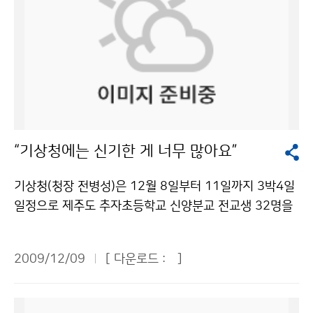
“기상청에는 신기한 게 너무 많아요”
기상청(청장 전병성)은 12월 8일부터 11일까지 3박4일
일정으로 제주도 추자초등학교 신양분교 전교생 32명을
초청하여 날씨체험캠프를 운영한다. 추자초등학교 신양분
교는 제주시 추자면 신양리에 있는, 전교생이 4학급에 불
2009/12/09
[ 다운로드 :
]
과한 섬마을 학교이다. 기상청은 읍면동 생활과학교실 특
별프로그램의 하나로 2006년부터 날씨체험캠프를 운영
하여 왔다. 날씨체험캠프는 평소 기상과학의 체험기회가