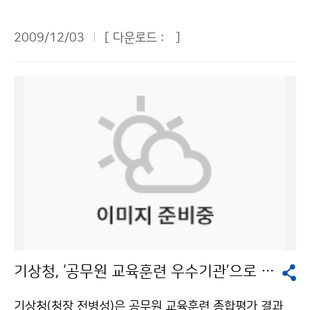
= 육지 기상은 동 단위까지 상세하게 예보하지만, 해양은
이 사망하였다. 또한 9월 30일에도 인도네시아 수마트라
를 위한 기반을 마련하는 계기가 될 것이다. 기상청은 지
미흡하다. 해양기상관측부이가 육지 가까이 설치되어 있
파당시 인근에서 규모 7.9의 지진이 발생하여 1,100명이
난 11월 4일부터 7일까지 중국 베이징에서 제8차 한ㆍ
2009/12/03
[ 다운로드 :
]
다. 육지에서 먼 거리에 부이를 더 많이 설치해 정확한 해
사망하고 2,200여 명이 부상을 당했다. 10월 8일에는 남
중 지진과학기술협력회의를 개최하고 황해 주변의 양국
양기상관측이 되기를 기대한다. ▲박재휘 바우건설 대표
태평양 바누아투 해역에서 규모 8.1과 7.0의 지진이 연속
지진관측 자료 교환 등 5개 분야에 대해 합의했다. 양국
= 민간항공사와 협조하여 예보관이 항공기에 한 번씩 타
해서 발생했다. 통가와 인도네시아처럼 환태평양 지진대
지진업무의 실질적인 발전으로 이어질 수 있는 구체적인
보는 게 중요하다. 특히 태풍 때 탑승하면 앉아서 보는 것
를 중심으로 강진의 발생빈도가 많아지고 피해 역시 심각
상호 협력방안이 마련됐다. 특히 양국은 그 동안 지진 감
과 실제 기상이 어떤가를 비교할 수 있어, 예보관의 자질
하다. 환태평양 지진대(Ring of Fire)란 태평양과 인접하
시 공백지역으로 인식되어 온 한반도 서해의 지진감시를
을 높이고 과학적인 예보를 하는 데 도움이 될 것이다. 선
는 대륙이 충돌하는 거대한 지진대이다. 이곳은 지진 발생
위해 한국의 서쪽에 설치된 5개 관측소와 중국 동쪽에 설
박에도 같은 방식을 적용하여 선박과 기상청이 수시로 기
과 화산이 분포하는 환상 형태의 지역이다. 태평양의 해령
치된 5개 관측소의 지진자료를 교환하기로 합의하였다.
상정보를 주고받으면 자료가 쌓이고 예측, 판독하는 수준
으로부터 지각물질이 상승하여 수십 년에 몇 ㎝씩 이동하
이를 위해 양국은 2010년 상ㆍ하반기에 각각 전문가를
이 높아지지 않을까 생각한다. ▲정수남 에너지관리공단
여 대륙지각 밑으로 들어가는 해구가 위치하는 곳이기도
상호 방문하여 기술적 문제를 해결하기로 함으로써 201
생활실천홍보실장 = 기상청이 더욱 커져야 하고, 기상청
하다. 국내에서도 2007년 42회, 2008년 46회이던 지
1년부터는 현업에서 황해의 지진감시에 활용할 수 있을
의 역할이 중요하다는 데 대부분 공감하는 듯하다. 예보와
진은 2009년 들어 11월 현재 55회로 크게 늘어났다. 이
것으로 기대된다. 또한, 양국의 지진 공동연구를 활성화하
실제 기상이 일치하는지 파악하는 방안의 하나로 ‘기상 서
는 지난해 대비 9회(19.5%), 지난 10년(1999~2008)
기 위해서 2011년 제9차 협력회의부터는 워크숍을 공동
기상청, ‘공무원 교육훈련 우수기관’으로 선정
포터즈’ 제도를 제안해 본다. 주민이나 동사무소 직원이
평균 41.3회보다 13.7회(33.1%) 증가한 수치다. 지역별
으로 개최하기로 하였다. 이를 위해 양국은 지진 연구자들
전화하면 자동으로 입력되는 방식으로 ‘기상 서포터즈’를
로는 △해상 26회(서해 13회, 남해 8회, 동해 5회) △북
이 참여하여 상호 공통 관심분야를 발굴하도록 함으로써
기상청(청장 전병성)은 공무원 교육훈련 종합평가 결과