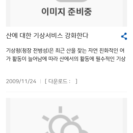
작한 육불화황 온실가스 증가량, 한국이 다른 국가보다 높
화를 감시하고 해양 예측모델 개발에 필요한 장기 해양관
아 저작물은 "공공누리" 출처표시-상업적이용금지 조건
측자료를 생산하기 위해서다. 또한 동해는 대양에 비해 1
에 따라 이용 할 수 있습니다.
0배 정도 빠르게 변동이 일어나기 때문에 대양에서 일어
날 기후 변화의 전조를 감시할 수 있는 중요한 해양이다.
산에 대한 기상서비스 강화한다
동해(38N, 129.5~132E)에 투하된 ARGO 플로트의 수
온과 염분, 해류 자료는 동해의 해양 특성 변화를 지속적
기상청(청장 전병성)은 최근 산을 찾는 자연 친화적인 여
으로 감시하는데 중요한 역할을 하고 있다. ARGO 플로트
가 활동이 늘어남에 따라 산에서의 활동에 필수적인 기상
는 길이 124cm, 중량 26㎏이며, 동해는 800m, 북서태
정보를 제공하기 위해 산악지역에 대한 기상 서비스를 강
평양은 2000m 수심에서 작동한다. 70㎝ 길이의 안테나
화한다. 동네예보가 작년 10월 시행된 이후 그 동안 많은
가 있어 관측자료를 전송한다. 국립기상연구소는 2001
2009/11/24
[ 다운로드 :
]
등산객들은 동네예보를 이용하면서 전국의 높고 낮은 많
년부터 국제 ARGO 프로그램에 참여, 매년 10~15기의
은 산 정상에 대한 일기예보의 필요성을 꾸준히 제기해왔
ARGO 플로트를 동해와 북서태평양에 투하하여 준실시
다. 그러나 현재 기상청 홈페이지를 통해 제공하는 47개
간 해양 정보를 확보하는 한편, 국제공동 사업에서 주도적
의 ´주요 산 동네예보´는 그 산 정상이 속해 있는 행정구
인 역할을 수행하여 국가 위상을 높이고 있다. 국립기상연
역 한 곳의 동네예보를 표출하는 문제가 있었다. 예를 들
구소는 지금까지 동해에 39기, 북서태평양에 73기의 AR
면 ´설악산´ 예보의 경우 산 정상이 있는 ´인제군 북면´ 평
GO 플로트를 투하했으며, 현재 동해에 24기, 북서태평양