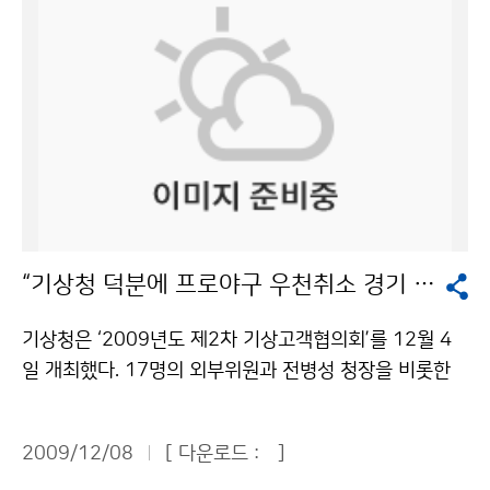
적은 도서·벽지지역 어린이들에게 다양한 기상과학 체험
을 통하여 과학꿈나무를 육성하기 위한 목적으로 시행하
고 있다. 이번 날씨체험캠프에 참여한 어린이들은 기상청
뿐만 아니라 국회, 방송국, 광화문, 청계천, 한옥마을, 국립
과천과학관, 서울랜드 등 다양한 현장학습과 문화체험을
하게 된다. 학생들은 캠프 첫날인 8일 남산타워에서 서울
야경을 감상한 데 이어, 둘째 날인 9일 오전에는 국회의사
당을 관람하고, 기상청을 견학했다. 기상청에서는 국가기
상센터와 국가지진센터를 견학하여 기상청이 하는 일과
“기상청 덕분에 프로야구 우천취소 경기 줄었어요!”
일기예보가 만들어지는 과정, 지진감시 과정 등을 배웠다.
기상캐스터 체험을 하고, 해시계 앞에서 기념촬영도 하며
기상청은 ‘2009년도 제2차 기상고객협의회’를 12월 4
즐거워했다. 캠프에 참여한 이시연(4학년) 양은 “날씨를
일 개최했다. 17명의 외부위원과 전병성 청장을 비롯한
알아보기 위해 바다와 땅, 하늘에서 관찰하는 게 재미있었
기상청 내부위원 등 40여 명이 참석했다. 회의는 기상정
고 신기한 게 너무 많았다”며 들뜬 표정으로 말했다. 김석
책 보고와 외부위원 의견수렴 및 토의, 시설 견학 등의 순
갑 교사는 “우리 생활과 관련된 날씨 교육과 체험을 통해
2009/12/08
[ 다운로드 :
]
으로 진행됐다. 참석자들은 기상 정보의 중요성에 공감하
많은 사실을 새롭게 알게 되었다”며 “기상청이 어린이들