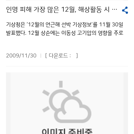
해안에 있는 안면도에 설치하여 대기 중 온실가스의 농도
인명 피해 가장 많은 12월, 해상활동 시 안전에 주의를
를 24시간 감시하는 국내에서 유일한 배경대기감시관측
소이다. 센터는 교토의정서의 규제대상물질인 육불화황
기상청은 ‘12월의 연근해 선박 기상정보’를 11월 30일
(SF<SUB>6</SUB>)에 대해 2007년부터 정규관측을
발표했다. 12월 상순에는 이동성 고기압의 영향을 주로
시작하였다. IPCC 2007 보고서에 따르면 1998년 이후
받아 전반적으로 바다의 물결이 낮은 편이겠으나 상순 전
전 지구적으로 CO<SUB>2</SUB>는 13% 증가한 반
반에는 동해에서 높겠다. 중순과 하순에는 찬 대륙고기압
면 SF<SUB>6</SUB>는 36%로 증가하여 가파른 상승
2009/11/30
[ 다운로드 :
]
이 우리나라 북쪽을 주로 통과할 것으로 예상되어 물결이
세를 보이는 것으로 나타났다. 우리나라와 같이 북반구 중
낮은 날이 많겠으나 동해에서는 북동기류의 영향으로 높
위도에 위치한 주요 온실가스 농도 관측소(GAW statio
은 날이 많을 것으로 전망하였다. 12월의 해수온도는 동
n)의 2008년 월평균 농도를 비교한 결과, 우리나라의 S
해에서 평년보다 1℃ 정도 낮은 9~10℃ 분포, 남해는 평
F<SUB>6</SUB> 농도는 지속적으로 증가하는 경향을
년과 비슷한 13~14℃ 분포, 서해는 1℃ 정도 높은 8~
보이고 있다. 2008년 12월 평균 농도는 우리나라가 6.9
9℃ 분포가 될 것으로 전망하였다. 어장은 계절적인 수온
7 ppt로 미국(중부) 6.80ppt, 이탈리아 6.75ppt, 덴마
하강에 따라 남하하는 고등어, 갈치 등의 어군이 서해 중
크 6.83ppt 보다 높은 것으로 밝혀졌다. 평균 증가량 또
남부 해역과 남해를 중심으로 어장이 형성되겠으며, 동해
한 0.05ppt/year로 비교 대상국 중 가장 높게 나타나 지
안에서는 동해남부 해역을 중심으로 살오징어 주 어장이
속적인 관측과 분석이 필요한 것으로 나타났다. 기후변화
형성될 것으로 예상하였다. 한편 다소 빠르게 남하한 어군