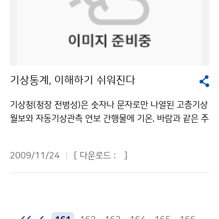
지의 동네예보를 홈페이지에서 볼 수 있지만, 산 꼭대기의
에 31기의 ARGO 플로트가 운용되고 있다. ARGO 플로
예상기온 등은 알 수 없었다. 기상청은 산악지역 기상서비
트의 평균 수명은 3~5년이다. 문의 : 국립기상연구소 지
스 강화를 위해 올해 12월부터 14개 국립공원의 산 정상,
구환경시스템연구과 장필훈 02-6712-0364기상청 이
관리사무소, 대피소 등 31개 지점에 대한 상세한 주말 날
(가) 창작한 국립기상연구소, 적도 해역과 동해에 해양관
씨(기상개황, 날씨, 특이사항)를 매주 화요일과 금요일 주
측기기 투하 저작물은 "공공누리" 출처표시-상업적이용
2회 제공한다. 이 정보는 우선 국립공원관리공단 등 유관
금지 조건에 따라 이용 할 수 있습니다.
기상통계, 이해하기 쉬워진다
기관과 산악회에 제공할 계획이다. 이후 2010년부터는
매일 오전 5시와 오후 5시에 예보 지역을 더욱 늘려 100
기상청(청장 전병성)은 숫자나 문자로만 나열된 고층기상
개 이상의 주요 산(국립, 도립, 군립공원)의 정상, 관리사
월보와 자동기상관측 연보 간행물에 기온, 바람과 같은 주
무소, 대피소 등으로 예보 지점을 확대하고 그 예보 지점
요 기상요소에 대한 그래픽을 사용해 이용자가 이해하기
에 대한 동네예보(기온, 날씨, 강수확률, 풍향, 풍속, 습도
쉽게 발간한다. 기상자원과는 기상월보, 기상연보 등 고품
등 12개 요소)를 제공할 예정이다. 이렇게 되면 현재 주요
2009/11/24
[ 다운로드 :
]
질의 기상통계자료를 정기적으로 발간하고 있다. 2007
산이 있는 평지의 동네예보가 산 정상의 동네예보로 바뀌
년부터 간행물 개선사업으로 기상월보를 시작으로 금년
어 등산객들이 필요로 하는 다양한 기상정보가 제공될 것
에 고층기상월보 및 자동기상관측연보에 이르기까지 5종
이다. 문의: 예보정책과 문재인 2181-0494기상청 이
의 간행물을 전면 개선하는 사업을 추진하였다. 이 일환으
(가) 창작한 산에 대한 기상서비스 강화한다 저작물은 "공
로 지난 10월에 마무리된 고층기상월보 및 자동기상관측