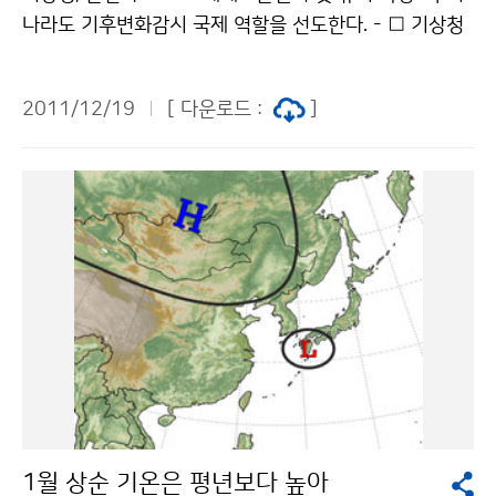
된 기존 상세(10km) 기후변화 시나리오보다 100배 상
나라도 기후변화감시 국제 역할을 선도한다. - □ 기상청
세해진 것으로, 이를 활용하면 광역지자체뿐만 아니라 기
(청장 조석준)은 유엔기관인 세계기상기구*로부터 교토의
초지자체 단위의 기후변화 적응전략 및 기상재해 대응과
정서 규제대상 6개 온실가스 중 하나인 육불화황에 대한
사전예방 대책 수립 지원이 더욱 용이해질 것이다. 예를
2011/12/19
[ 다운로드 :
]
세계표준센터** 유치를 확정받았다. ※ 세계기상기구*(W
들어, 서울시의 경우 전지구 시나리오에서는 활용할 수 있
MO ; World Meteorological Organization), 세계표
는 자료가 없고 한반도 시나리오의 경우는 3~4개의 자료
준센터**(WCC; World Calibration Center) ※ 교토
활용이 가능하나, 상세 시나리오에서는 600여개 지점에
의정서 규제대상 6개 온실가스 : 이산화탄소, 메탄, 아산
서 미래 기후전망 정보가 산출되어, 행정구역(區) 단위의
화질소, 염화불화탄소, 수불화탄소, 육불화황 ○ 10월 25
기후변화 영향․취약성 평가가 가능하다. 올해 개발된 전
일~29일, 뉴질랜드 웰링턴에서 개최된 ‘16차 WMO 온
지구, 한반도, 남한상세 기후변화 시나리오는 기상청 기후
실가스 전문가 회의’에서 150여명의 각국 전문가의 지지
변화정보센터 홈페이지(http://www.climate.go.kr)를
로 유치하였다. WMO 온실가스 전문가 회의(10.23~10.
통해 내년 2월부터 대국민 공개하고 웹을 통해 자료가 제
29, 뉴질랜드 웰링턴) ○ 이후, ‘12년에 WMO와 업무협
공될 예정이다. RCP 기준 시나리오 4종* 중 올해 개발된
약 체결을 통하여 본격적인 역할을 수행하게 된다. ○ 육
전지구와 한반도 시나리오 각 2종(RCP4.5, 8.5)과 남한
불화황은 반도체, 자동차, 전기절연체, 냉매 등의 생산공
상세 시나리오 1종(RCP8.5)을 우선 공개하고, 현재 개발
정에서 주로 다배출되는 온실가스로 대기 중에서 이산화
중인 나머지 시나리오도 2012년 말까지 연차적으로 공
1월 상순 기온은 평년보다 높아
탄소에 비하여 10-7배 이상 미량으로 존재하고, 지구온