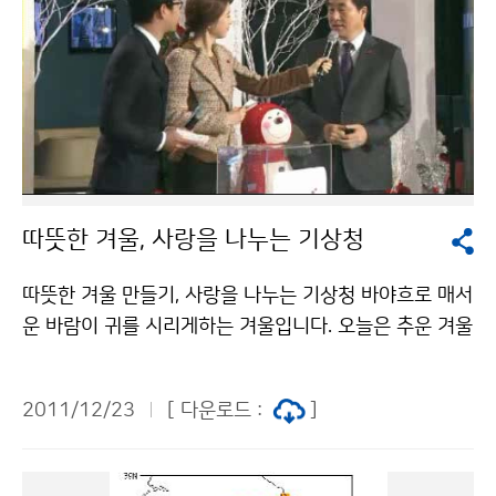
따뜻한 겨울, 사랑을 나누는 기상청
따뜻한 겨울 만들기, 사랑을 나누는 기상청 바야흐로 매서
운 바람이 귀를 시리게하는 겨울입니다. 오늘은 추운 겨울
을 녹이는 따뜻한 소식을 전하겠습니다. 지난 12월 23일
기상청(청장 조석준)은 KBS에서 열린 [희망2012나눔캠
2011/12/23
[ 다운로드 :
]
페인]에 전직원의 마음을 담은 성금을 전달하였답니다.
기상청은 1997년 창단한 기상청 봉사동호회 [단비회]를
통해 매월 소년소녀가장돕기와 장애인복지관 봉사 등을