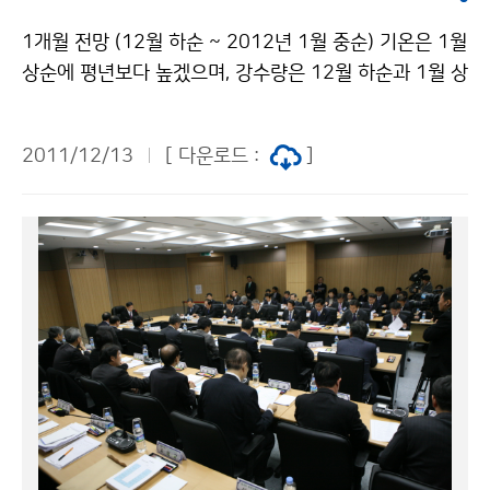
개할 예정이다. 특히, 남한상세 시나리오는 기온과 강수량
난화 효과는 약 24,000배 더 큰 물질이다. □ 그동안 기
등 기본 요소와 더불어 열대야, 폭염, 집중호우 등의 극한
1개월 전망 (12월 하순 ~ 2012년 1월 중순) 기온은 1월
상청은 한국표준과학연구원과 기술개발을 거쳐, 2010년
기후 전망정보도 함께 제공되어 재난관리 개선을 위한 핵
상순에 평년보다 높겠으며, 강수량은 12월 하순과 1월 상
5월 MOU를 체결하는 등의 융합행정을 수행한 결과, “육
심정보로서 활용도를 높일 방안이다. * RCP2.6 : 최선의
순에 평년보다 많겠음 순 평 균 기 온 강 수 량 12월 하순
불화황 세계표준센터” 유치에 성공하였다. 기상청 이(가)
시나리오, RCP4.0, 6.5 : 대응정책 수행 시 RCP8.5 : 현
평년(-4～5℃)과 비슷하겠음 평년(4～16㎜)보다 많겠음
창작한 기상청, 온실가스 육불화황 세계표준센터 첫 유치
2011/12/13
[ 다운로드 :
]
재 배출 추세 유지 시 최악의 시나리오기상청 이(가) 창작
1월 상순 평년(-5∼4℃)보다 높겠음 평년(5∼14㎜)보다
확정 저작물은 "공공누리" 출처표시-상업적이용금지 조
한 새로운 미래 기후변화 시나리오 저작물은 "공공누리"
많겠음 1월 중순 평년(-5∼3℃)과 비슷하겠음 평년(7∼
건에 따라 이용 할 수 있습니다.
출처표시-상업적이용금지 조건에 따라 이용 할 수 있습니
23㎜)과 비슷하겠음 ○ (12월 하순) 찬 대륙고기압의 영
다.
향을 한두 번 받아 추운 날이 있어 기온의 변동폭이 크겠
으나 기온은 평년과 비슷하겠음. 기압골의 영향으로 남부
지방에 비가 오겠으며, 지형적인 영향으로 강원 산간지방
에는 많은 눈이 내려 강수량은 평년보다 많겠음. 12월 하
순 1월 상순 1월 중순 ○ (1월 상순) 대륙고기압과 이동
성 고기압의 영향을 받아 기온은 평년보다 높겠음. 기압골
의 영향으로 전국적으로 비 또는 눈이 오겠고, 내륙 산간
에는 많은 눈이 내려 강수량은 평년보다 많겠음. ○ (1월