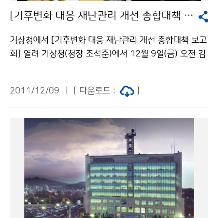
중순) 찬 대륙고기압의 영향으로 추운 날이 많겠으나 기
[기후변화 대응 재난관리 개선 종합대책 보고회] 열려
온은 평년과 비슷하겠음. 대륙고기압이 확장할 때 서해안
과 중부 내륙지방에 많은 눈이 내리겠음. 강수량은 평년과
기상청에서 [기후변화 대응 재난관리 개선 종합대책 보고
비슷하겠음. &nbs
회] 열려 기상청(청장 조석준)에서 12월 9일(금) 오전 김
황식 국무총리 주재로 [기후변화 대응 재난관리 개선 종
합대책] 보고회가 열렸다. 이날 회의에는 김황식 국무총
2011/12/09
[ 다운로드 :
]
리, 맹형규 행정안전부 장관 등 정부기관장과 지방자치단
체장, 민간전문가, 관련협회장과 공사 기관장 등 60여 명
이 참석했다. 회의는 기후변화 대응 재난관리 종합대책을
안건으로 진행되었다. 기상예측 능력 제고 및 도시침수.가
뭄대비 강화, 도시방재 역량 개선 및 수자원 대책, 산림재
해 방지 및 농어업 기반시설 확충, 방재기준 및 재난관리
시스템 개선 등 분야별 대책을 논의했다. 김 총리는 보고
회에서 "특히 저소득·서민층 피해가 없도록 반지하 주택
과 좁은 골목길, 균열된 옹벽 등 생활권 주변 취약시설도
꼼꼼히 살펴 봐야 한다"고 말했다. 또 "재난관리 패러다임