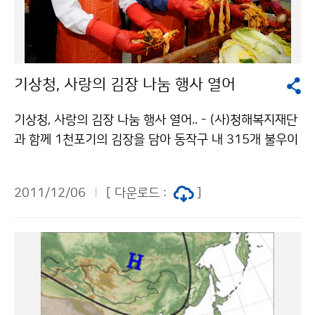
던 기상청이 기상정보의 가치 확산 및 기상기술의 외연 확
대를 통하여 정책을 수행한 결과로 분석하고 있습니다. 특
히, 국방부, 국토해양부, 행정안전부, 기상청 등 4개 부처
가 각각 보유하고 있는 레이더 시설과 기술을 공동으로 활
기상청, 사랑의 김장 나눔 행사 열어
용하여 약 1,600억 원의 예산 절감은 물론, 집중호우, 태
풍, 폭설 등 위험기상의 탐지와 예측능력을 크게 향상하
기상청, 사랑의 김장 나눔 행사 열어.. - (사)청해복지재단
고, 한국형 수치예보모델 개발 추진 및 전문인력 확보, 국
과 함께 1천포기의 김장을 담아 동작구 내 315개 불우이
내·외 공동연구개발 기반을 구축한 점 등이 인정받았습니
웃 가정에 전달 - 김장 나눔 행사 자금 마련을 위해 지난
다. * 「범정부적 기상-강우레이더 공동활용」2011년 융합
달 4일 아나바다 장터와 일일찻집 열어 기상청(청장 조석
행정 최우수기관 수상 (11.25) 앞으로도 기상청은 사회,
2011/12/06
[ 다운로드 :
]
준)은 (사)청해복지재단과 공동으로 김장철을 맞아 소외
경제, 문화 등 다양한 분야에서 기상정보의 가치를 확산하
계층의 어려움을 함께하는 ‘사랑의 김장 나눔’ 행사를 12
고, 미래기후변화에 대비한 정부정책을 지원하는 기관으
월 5일 오후 기상청 구내식당에서 가졌다. 이번 행사는 지
로, 자연재해를 사전에 예측하여 국민의 삶의 질을 높이는
난 11월 4일 실시한 기상청 아나바다 장터와 일일찻집을
기관으로 거듭나기 위해 더욱 노력하겠습니다. 기상청 이
통해 조성된 성금과 기상청 봉사 모임인 단비회, (사)청해
(가) 창작한 더욱 노력하는 기상청이 되겠습니다. 저작물
복지재단의 지원으로 마련되었다. 이날 행사에는 조석준
은 "공공누리" 출처표시-상업적이용금지 조건에 따라 이