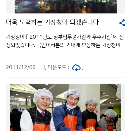
을 근본적으로 변환해야 할 시점"이라며 "우리 여건에 맞
는 기후변화 시나리오를 만들고 예고체계를 선진화해야
더욱 노력하는 기상청이 되겠습니다.
하며 방재기준도 조정할 필요가 있다"고 강조했다. 김 총
리는 "하천과 산림, 해안 등을 100년 빈도 이상의 극한
기상청이 [ 2011년도 정부업무평가결과 우수기관]에 선
기상현상을 대비할 수 있도록 선제적으로 장기계획을 세
정되었습니다. 국민여러분의 기대에 부응하는 기상청이
워 국토의 체질을 강화해야 할 것"이라고 지시했다. 이날
되기위해 더욱 노력하겠습니다. 기상청(청장 조석준)이 2
보고회를 마친 뒤 김 총리는 국가기상센터를 둘러보고, 예
011년 정부업무평가 핵심정책 부문에서 차관급 19개 기
보관들을 격려했으며, 겨울철 위험기상 대비에 총력을 기
2011/12/08
[ 다운로드 :
]
관 중 「우수기관」, 정책만족도 부문은 「최우수기관」으로
울여 줄 것을 당부했다. 기상청 이(가) 창작한 [기후변화
선정되었습니다. 국무총리실에서는 국정운영의 능률성,
대응 재난관리 개선 종합대책 보고회] 열려 저작물은 "공
효과성 및 책임성을 확보하기 위해 중앙행정기관을 대상
공누리" 출처표시-상업적이용금지 조건에 따라 이용 할
으로 핵심정책, 정책관리역량, 국민만족도 등 8개 부문에
수 있습니다.
대하여 매년 정부업무평가를 실시하고 있습니다. 2011
년도 평가결과 기상청은 전년도에 비해 모든 분야에서 괄
목할 만큼 향상된 성과를 거두었습니다. 이는 최근 5년간
국민만족도를 제외하고 보통 이하의 저조한 평가를 받았