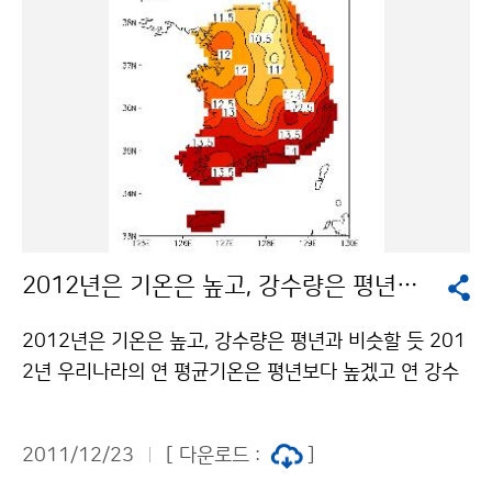
지원하고 있습니다. 또한 일일찻집과 아나바다장터를 운
영하여 수익금으로 인근 복지관에 생활필수품과 성금 등
을 전달하기도 했습니다. 지난 12월 5일에는 (사)청해복
지재단과 공동으로 ´사랑의 김장나눔´행사를 열고, 기상
청 구내식당에서 1천포기의 김장을 담아 동작구내 315
개 불우이웃 가정에 전달하는 나눔행사를 가졌습니다. 또
한, 국제사회에서 적극적인 기상외교를 추진하고 있는 기
상청은 일본 대지진 피해지역에 구호성금을 전했으며, ´사
랑의 옷보내기 행사´를 열어 직원들의 자발적인 기부로
2012년은 기온은 높고, 강수량은 평년과 비슷할 듯
총 3,600여 벌의 옷을 수집해 에티오피아에 전달했습니
다. 앞으로도 푸른 하늘과 같은 긍정과 배려의 마음으로
2012년은 기온은 높고, 강수량은 평년과 비슷할 듯 201
국민과 함께하는 기상청이 되기 위해 더욱 노력하겠습니
2년 우리나라의 연 평균기온은 평년보다 높겠고 연 강수
다. 기상청 이(가) 창작한 따뜻한 겨울, 사랑을 나누는 기
량은 평년과 비슷할 것으로 예상된다. 지난 2010년 6월
상청 저작물은 "공공누리" 출처표시-상업적이용금지 조
부터 시작된 라니냐는 2011년 5월에 종료되었으나, 엘
건에 따라 이용 할 수 있습니다.
2011/12/23
[ 다운로드 :
]
니뇨 감시구역(5°S-5°N, 170°W-120°W)의 해수면온도