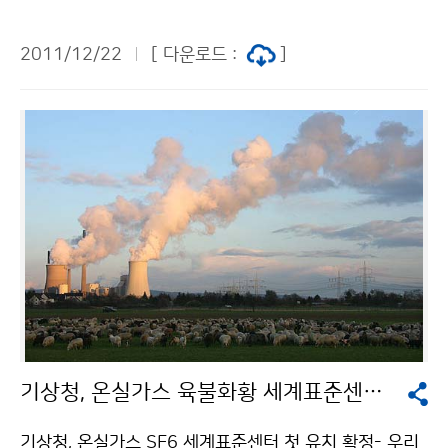
은 12월 19일「국가 기후변화 시나리오 사용자 워크숍」을
개최하여 우리나라 2100년까지의 새로운 고해상도(1k
2011/12/22
[ 다운로드 :
]
m) 기후변화 시나리오를 발표하고 국가 기후변화 정책
수립을 위한 토론을 진행했다. 새로운 기후변화 시나리오
는 지난 12월 9일 ´재난관리 개선 종합대책 국무총리 보
고회´에서 발표된 IPCC 5차 평가보고서용 새로운 온실가
스 시나리오(RCP*) 기반의 전지구와 한반도 기후변화 시
나리오를 사용하여 우리나라에 대해 1km 간격으로 미래
전망자료를 만든 것이다. 고해상도 시나리오는 기후요소
의 시·공간 변동에 가장 큰 영향을 주는 고도와 산악의 경
사, 방향, 거리, 해양도 등을 반영한 지역별 맞춤형 상세한
기후변화 정보이다. ※ RCP(Representative Concent
ration Pathways) : IPCC 5차 평가보고서를 위하여 IP
CC가 권고하는 온실가스 대표 농도경로 ※ 시나리오 해
기상청, 온실가스 육불화황 세계표준센터 첫 유치 확정
상도 : 전지구(135km) → 한반도(12.5km) → 남한상세
(1km) 새로운 남한 상세 시나리오는 올해 1월부터 제공
기상청, 온실가스 SF6 세계표준센터 첫 유치 확정- 우리