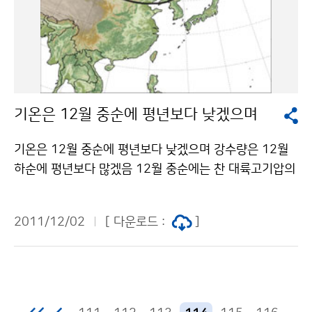
기상청장과 주양곤 청해복지재단 이사장, 전병헌 국회의
용 할 수 있습니다.
원, 김영명 여사(한나라당 정몽준 의원 부인), 김현상ㆍ문
호현 동작구의원 등 내외빈과 기상청 직원 50여명 및 지
역 자원봉사자 10여명이 참여했다. 이 날 담근 1,000포
기의 김장은 동작구 내 315개 불우이웃 가정과 청해복지
재단 소속 복지시설에 전달될 계획이다. 조석준 기상청장
기온은 12월 중순에 평년보다 낮겠으며
은 “우리의 정성으로 담근 김치가 소외된 우리 이웃들이
따뜻한 겨울을 나는데 조금이나마 보탬이 되었으면 좋겠
기온은 12월 중순에 평년보다 낮겠으며 강수량은 12월
다”며, “앞으로도 기상청은 국민의 생명과 재산을 지키기
하순에 평년보다 많겠음 12월 중순에는 찬 대륙고기압의
위해 최선을 다 할뿐만 아니라 어려운 이웃과 함께 하는
영향을 주로 받아 기온은 평년보다 낮아 춥겠습니다. 서해
나눔활동을 지속적으로 추진해 나갈 것”이라고 말했다. 기
안과 중부내륙 및 산간지역에는 지형적인 영향으로 눈이
상청 이(가) 창작한 기상청, 사랑의 김장 나눔 행사 열어
2011/12/02
[ 다운로드 :
]
오는 곳이 있겠습니다. 강수량은 평년과 비슷하겠습니다.
저작물은 "공공누리" 출처표시-상업적이용금지 조건에
월 평 균 기 온 강 수 량 12월 중순 평년(-3~5℃)보다 낮
따라 이용 할 수 있습니다.
겠음 평년(4~11㎜)과 비슷하겠음 12월 하순 평년(-4~
5℃)과 비슷하겠음 평년(4~16㎜)보다 많겠음 1월 상순
평년(-5~4℃)과 비슷하겠음 평년(5~14㎜)과 비슷하겠