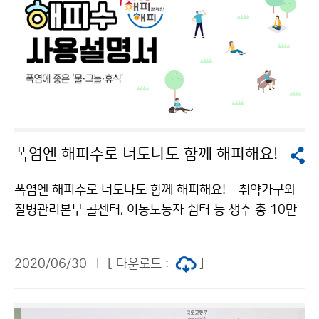
폭염엔 해피수로 너도나도 함께 해피해요!
폭염엔 해피수로 너도나도 함께 해피해요! - 취약가구와
질병관리본부 콜센터, 이동노동자 쉼터 등 생수 총 10만
병 나눔 - 폭염피해 예방을 위한 물 자주 마시기 확산 캠
페인, ‘해피수 챌린지’ 진행 기상청(청장 김종석)은 7월 1
2020/06/30
[ 다운로드 :
]
일(수)부터 8월 31일(월)까지 폭염피해 예방을 위한 ‘20
20 해피해피 캠페인’을 추진합니다. 올해 주제는 ‘폭염에
좋은 「물, 그늘, 휴식」’으로, △폭염 피해예방 행동요령 확