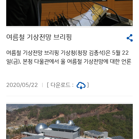
여름철 기상전망 브리핑
여름철 기상전망 브리핑 기상청(청장 김종석)은 5월 22
일(금), 본청 다울관에서 올 여름철 기상전망에 대한 언론
브리핑을 실시하였습니다. 올 여름 기온과 강수량 전망 및
우리나라에 영향을 줄 태풍 전망에 대하여 이현수 과장
2020/05/22
[ 다운로드 :
]
(기후예측과)과 차은정 연구관(국가태풍센터)이 발표하였
습니다.