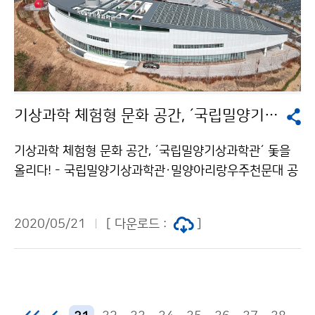
기상과학 체험형 문화 공간, ´국립밀양기상과학관´ 돛을 올리다!
기상과학 체험형 문화 공간, ´국립밀양기상과학관´ 돛을
올리다! - 국립밀양기상과학관·밀양아리랑우주천문대 공
동 개관식 개최 - 기상청(청장 김종석)은 5월 21일(목),
밀양시와 함께 ´국립밀양기상과학관-밀양아리랑우주천문
2020/05/21
[ 다운로드 :
]
대 공동 개관식´을 개최하였습니다. 국립밀양기상과학관
은 코로나19 상황대응을 위해 5월 22일(금)부터 제한 운
영되며, 온라인 예약(https://blog.naver.com/miryan
g_obs)을 통해 관람 신청 가능합니다.