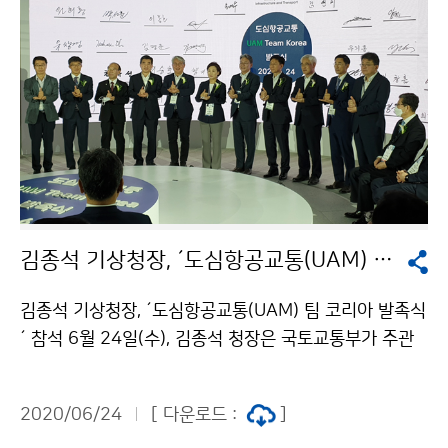
산 △온열질환 취약계층*을 위한 생수 나눔 △물 마시기
습관을 위한 챌린지 등으로 구성되었습니다.* 노인, 영유
아, 장애인, 주거 취약계층, 산업현장 근로자 등※ 자세한
내용은 기상청 블로그(https://m.blog.naver.com/km
a_131/222017646476)를 참고바랍니다.
김종석 기상청장, ´도심항공교통(UAM) 팀 코리아 발족식´ 참석
김종석 기상청장, ´도심항공교통(UAM) 팀 코리아 발족식
´ 참석 6월 24일(수), 김종석 청장은 국토교통부가 주관
하는 ´도심항공교통(UAM, Urban Air Mobility) 팀 코
리아(Team Korea) 발족식´에 참석하여, 최첨단 도심항
2020/06/24
[ 다운로드 :
]
공교통을 위한 기상청 지원을 약속했습니다.