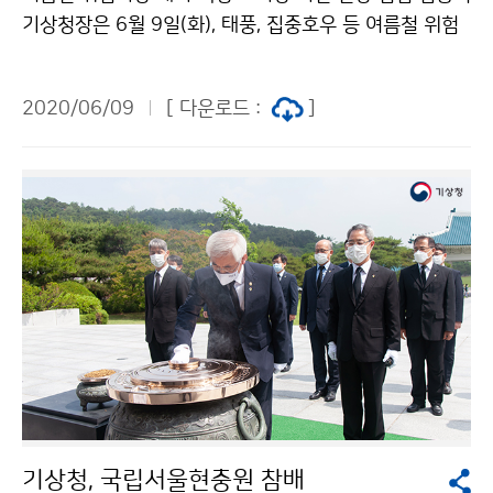
기상청장은 6월 9일(화), 태풍, 집중호우 등 여름철 위험
기상에 대비하기 위해 백령도 ‘기상 관측소’와 ‘레이더 관
측소’를 방문하여 운영 상태를 점검하고, 백령도에 주둔하
2020/06/09
[ 다운로드 :
]
고 있는 해병6여단을 방문하여 군부대 내 기상관측장비
를 설치·운영할 수 있도록 협조를 요청하였습니다.
기상청, 국립서울현충원 참배