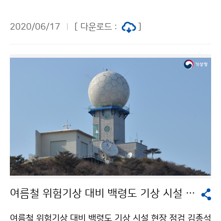
서 우리나라 최초의 기후변화 전문 교육과정인 ‘기후변화
리더십 아카데미’에 초청받아, ‘기후변화와 한반도의 미
2020/06/17
[ 다운로드 :
]
래’라는 주제로 강연하였습니다. 이번 교육에는 외교부,
기상청, 농어촌공사, SK, LG 등 사회 각 분야의 오피니언
리더들이 참여했습니다.
여름철 위험기상 대비 백령도 기상 시설 현장 점검
여름철 위험기상 대비 백령도 기상 시설 현장 점검 김종석