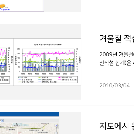
의 관측표준목인
을 때를 개화로
28경, 서울은 
일정온도 이하가
태 유지를 위해 
겨울철 적설
요하다. 따라서 
과 강수량이 평
2009년 겨울철(
이가 발생한다. 
신적설 합계)은 
[2010년 주요
수는 26일로 평
귀포 3.21 3.27 
은 -3.8℃로 
3.24 (+4) 통영 
2010/03/04
0.2℃가 낮았다
4 (-3) 3.31 (
가장 많은 17일
4. 3 4. 7 (-4)
1985년 겨울(
1) 강릉 4. 6 4
내린 총 눈의 양은
십리벚꽃길 3.26 
많은 양이었다. 
지도에서 
3.31 (+3) 서울
26일로 평년보다