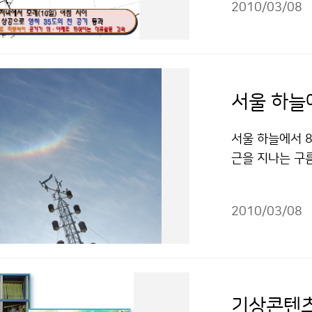
2010/03/08
남쪽해상에서 서
부터 약하게 산
낮 동안은 강수
분포로 눈이 쌓이
기가 접근하면서
서울 하늘
서 국지적으로 
있겠다. ▲ 기
서울 하늘에서 8
온이 점차 낮아져
근을 지나는 구
8~9도) 보다
높은 구름인 권운
11일 아침까지
물방울에 의한 
더욱 춥게 느껴
2010/03/08
에 따라 색채가 
오르면서 12일 
아 들어가는 현
] 날짜 9일(화) 
따라서 서로 더해
3 0.1 낮 최고기
이(가) 창작한
창작한 9일 저녁
건에 따라 이용 
기상콘텐츠
시-상업적이용금