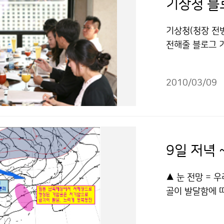
기상청 블
기상청(청장 전
전해줄 블로그 
활동적이고 적극적
진촬영, 동영상 
2010/03/09
은 10명이며, 
재활동을 통해 
인 회의에 참석하
010년 3월 6
받아 이메일(ks
합격자를 2010년
net/kma_s
▲ 눈 전망 =
지 않으시겠습니까
골이 발달함에 
로그 기자의 문
보가 발효 중인
라 이용 할 수 
있으며, 10일까