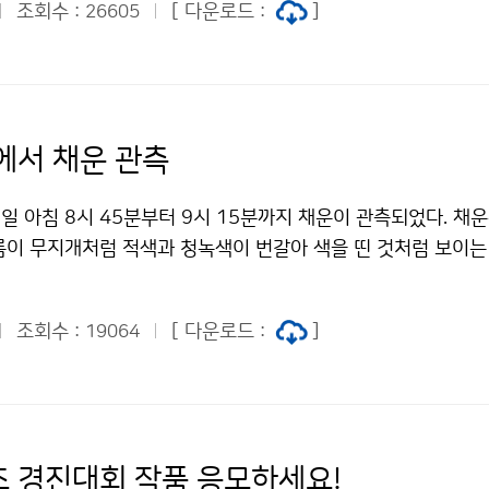
조회수 :
[ 다운로드 :
]
26605
해상으로 형성된 기압골의 영향으로 9일 새벽에 경기 서해안과
발적으로 비 또는 눈이 시작되어 점차 전국 대부분 지방으로 확
가 약하고 일시 소강상태를 보이는 곳도 있겠고, 대부분 지방이 
는 양은 많지 않겠다. 그러나, 9일 저녁부터 10일 아침사이에
 강한 바람과 함께 기온이 떨어져 비가 눈으로 바뀌고, 기압골
에서 채운 관측
돌풍을 동반한 강한 눈이 내려 중부지방을 중심으로 많은 눈이 
온 전망= 몽골부근의 찬 대륙고기압이 우리나라로 서서히 남하함
일 아침 8시 45분부터 9시 15분까지 채운이 관측되었다. 채운
 9일 밤부터는 평년 기온(서울 아침 최저기온 0~1도, 낮 최고
름이 무지개처럼 적색과 청녹색이 번갈아 색을 띤 것처럼 보이는
 2~5도 낮아지고, 아침 최저기온은 중부지방을 중심으로 영하권
, 권층운, 권적운, 고적운 등이 끼어 있는 상태에서 작은 얼음 
 일시적으로 추워지겠다. 바람도 다소 강하게 불어 체감온도는 
태양광선의 회절 또는 간섭에 의해 발생한다. 구름입자의 크기, 
지겠다. 이번 일시적인 추위는 11일 아침을 정점으로 낮부터 점
조회수 :
[ 다운로드 :
]
19064
변하며 높은 구름에서 볼 수 있다. 회절이란 파동이 장애물의 
에는 평년(1970~2000) 기온 수준으로 높아지겠다. [ 서울지
상이고 간섭이란 둘 또는 그 이상의 파동이 서로 만났을 때 중첩
10일(수) 11일(목) 12일(금) 아침 최저기온 1 -2 -3 1 평년 -0.2
지면서 나타나는 현상이다. 문의: 관측운영과 고정웅 736-1
온 4 4 7 9 평년 9.1 7.9 8.2 8.1 문의 : 131 기상콜센터기상
 서울 하늘에서 채운 관측 저작물은 "공공누리" 출처표시-상업적
 ~ 10일 아침 중부, 남부 일부지방 많은 눈 저작물은 "공공누리
할 수 있습니다.
 경진대회 작품 응모하세요!
지 조건에 따라 이용 할 수 있습니다.