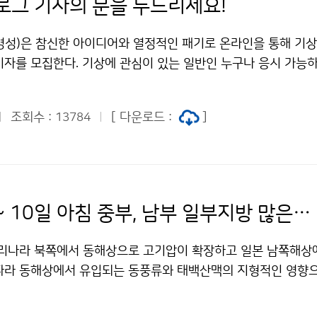
로그 기자의 문을 두드리세요!
병성)은 참신한 아이디어와 열정적인 패기로 온라인을 통해 기
기자를 모집한다. 기상에 관심이 있는 일반인 누구나 응시 가능하
인 사람, 글쓰기를 좋아하는 사람, 개인 블로그 카페 등 운영 
제작 등이 가능한 사람이면 활동하는데 많은 도움이 될 수 있다.
조회수 :
[ 다운로드 :
]
13784
블로그기자로 위촉되면 6개월 간 현장탐방, 각종 행사참석, 인터
국민의 눈높이에서 글·사진·영상물 등 온라인콘텐츠를 제작하고
여 활동보고 및 홍보 아이디어 제안 등의 활동을 하게 된다. 접
일부터 3월 18일이며, 제출서류는 기상청 홈페이지 알림판의 지
roh9808@korea.kr) 및 우편으로 접수하면 된다. 서류심사
9일 저녁 ~ 10일 아침 중부, 남부 일부지방 많은 눈
 3월 22일 기상청 홈페이지 및 기상청 대표블로그(http://blo
kylove) 를 통해 공지한다. 여러분의 소중한 경험과 열정을 기상청
 우리나라 북쪽에서 동해상으로 고기압이 확장하고 일본 남쪽해상
? 문의 : 대변인실 노경숙 2181-0359기상청 이(가) 창작한
따라 동해상에서 유입되는 동풍류와 태백산맥의 지형적인 영향
을 두드리세요! 저작물은 "공공누리" 출처표시-상업적이용금지 
 강원도 영동과 산지 및 경북북동산지에서는 흐리고 눈 또는 비
있습니다.
지 계속해서 많은 눈이 쌓이겠다. 그 밖의 지방은 9일부터 10일