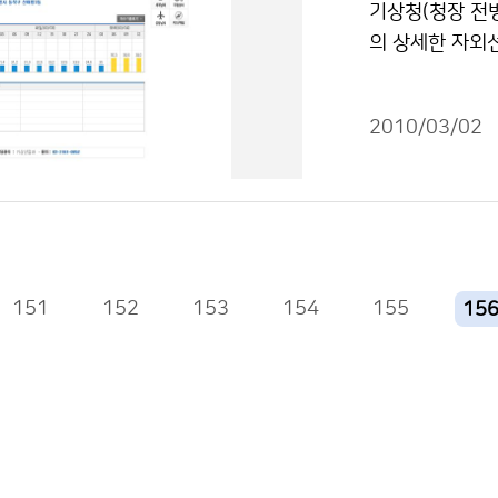
기상청(청장 전
같은 봄꽃의 개화
의 상세한 자외선
이 평년에 비해 
를 통해 새롭게
【 2010년 주
노출된다. 봄철
(평년차) 2009년
2010/03/02
낮아진 피부는 쉽
(+5) 3.12 3.2
외선지수를 제공하
2) 여수 3.17 3.
의 복사량을 지수
(0) 3.17 3.19
자외선 지수는 
전주 3.19 3.28(
특히 부모들에게
22 3.27(-5) 3
제시해 준다. 또
151
152
153
154
3.24 3.27(-3)
155
15
발병을 예방하기
여야 한다. 기
식중독지수를 제
화 한 것으로 총
음식점 및 단체
에 예방하며, 