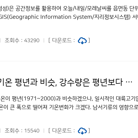
“+”는 늦음을 나타냄 문의 : 기후예측과 임재철 2181-0479
저기온은 -1.8℃로 평년보다 각각 1.7℃, 1.0℃, 2.2℃가 높았
병성)은 공간정보를 활용하여 오늘/내일/모레날씨를 읍면동 단
(최심 신적설 합계) 평균은 평년보다 7.4cm가 많은 17.4cm로,
IS(Geographic Information System/지리정보시스템)
았다(1위 1995년 18.1cm, 2위 1986년 17.7cm). 평균 강
(수)부터 기상청 홈페이지를 통해 제공한다. 동네예보 GIS서비스
 47.7mm가 많아 3위를 기록하였다(1위 1976년 110.8mm,
시행하고 있는 동네예보를 지리정보시스템과 연동하여 제공하는 
mm). 강수일수는 10.1일로 평년보다 3일이 많았다. 문의 : 기
조회수 :
[ 다운로드 :
]
43290
도 위에 시도와 읍면동의 날씨와 기온을 나타내어 편리하게 기상
88기상청 이(가) 창작한 겨울철 적설량 평년보다 7.6㎝ 많은 40.
동네예보 GIS서비스는 기상청 홈페이지의 날씨-특보·예보-동네예
누리" 출처표시-상업적이용금지 조건에 따라 이용 할 수 있습니
수 있으며, 바로가기 주소는 http://www.kma.go.kr/gisser
.jsp이다. 문의 : 정보통신기술과 도성수(02-2181-0423)기상청 
네예보를 확인하세요! 저작물은 "공공누리" 출처표시-상업적이
3월 중순 기온 평년과 비슷, 강수량은 평년보다 많을 듯
 수 있습니다.
온이 평년(1971~2000)과 비슷하겠으나, 일시적인 대륙고기
기온이 큰 폭으로 떨어져 기온변화가 크겠다. 남서기류의 영향으
 남쪽을 지나는 저기압의 영향으로 한 차례 많은 비가 오겠으며,
 오겠다. 3월 하순과 4월 상순에는 이동성고기압의 영향을 주로
조회수 :
[ 다운로드 :
]
15540
높겠다. 전반적인 강수량은 평년과 비슷하겠으나, 남쪽을 지나는