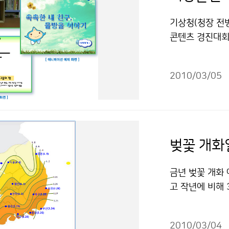
기상청(청장 전
콘텐츠 경진대회」
기후에 대한 국
츠이다. 응모분
2010/03/05
C 등)와 교육·
민국 국민이면 누
까지이며, 기상
도, 활용성, 창
월)를 거쳐 분야
다. 분야별 최우
게 200만원, 
금년 벚꽃 개화
상금이 각각 주
고 작년에 비해 
실 조진호 218
부 및 영남 동해
물은 "공공누리
륙 및 산간지방은
2010/03/04