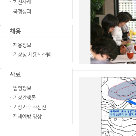
혁신사례
국정성과
채용
채용정보
기상청 채용시스템
자료
법령정보
기상간행물
기상기후 사진전
재해예방 영상