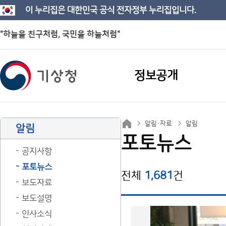
이 누리집은 대한민국 공식 전자정부 누리집입니다.
"하늘을 친구처럼, 국민을 하늘처럼"
정보공개
알림·자료
알림
알림
포토뉴스
공지사항
포토뉴스
전체
1,681
건
보도자료
보도설명
인사소식