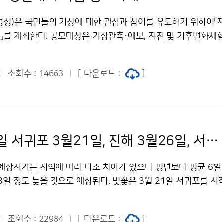
병성)은 국민들의 기상에 대한 관심과 참여를 유도하기 위하여「제
를 개최한다. 공모대상은 기상관측·예보, 지진 및 기후변화체험
민들의 경각심 제고 및 교육·홍보용으로 활용할 수 있는 모든 종
야는 크게 멀티미디어를 이용한 기상콘텐츠분야(동영상 및 에니매
조회수 :
[ 다운로드 :
]
14663
홍보용 기상콘텐츠분야(교육·홍보 기자재, 만들기 키트 등) 2가지
구나 응모할수 있다. 공모기간은 2010년 6월1일(화)부터 6월
청 홈페이지 또는 우편으로 작품을 접수하면 된다. 심사기준은 표
의성 및 노력도이며, 접수된 작품을 대상으로 심사기준에 따라 예
별 2배수 내외 작품을 선정 한 후, 본선심사 후(8월) 최종 입상
벚꽃 개화일 서귀포 3월21일, 진해 3월26일, 서울 4월6일
수상(환경부장관) 1명에게 300만원의 상금, 우수상(환경부장관
장려상(기상청장상)2명에게는 100만원, 입선(기상청장상) 3명은
 예상시기는 지역에 따라 다소 차이가 있으나 평년보다 평균 6일
어진다. 【기상콘텐츠 공모전 애니메이션 예제보기】 문의 : 인
3일 정도 늦을 것으로 예상된다. 벚꽃은 3월 21일 서귀포를 시
1-0566기상청 이(가) 창작한 기상콘텐츠 경진대회 작품 응모하
안 지역은 3월 23일～31일, 중부 및 영동지방은 4월 1일～10
" 출처표시-상업적이용금지 조건에 따라 이용 할 수 있습니다.
 4월 10일 이후에 개화 할 것으로 예상된다. 벚꽃 개화는 전
조회수 :
[ 다운로드 :
]
22984