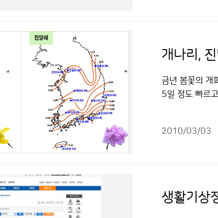
영향을 받아 남해
년(-1~10℃)
음 평년(14~4
비슷하겠음 한편,
개나리, 진
저기온은 -1.8℃
날과 일 최저기온이
금년 봄꽃의 개화
다. 특히, 2월 
5일 정도 빠르고
을 기록했다.(2월 
포를 시작으로 남
·2004년 5.7
일～4월 1일, 
년 이래 세 번째로
2010/03/03
일반적으로 개나리
90년 110.7㎜
동해안 지역은 3
이 내린날은 5.
산간지방은 4월 
(가) 창작한 3
주일 정도 소요되
출처표시-상업적
이를 것으로 전
생활기상정
태(살아있으나 
하고, 내생휴면